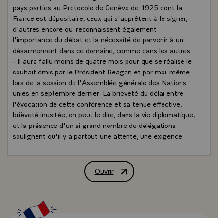
pays parties au Protocole de Genève de 1925 dont la
France est dépositaire, ceux qui s'apprêtent à le signer,
d'autres encore qui reconnaissent également
l'importance du débat et la nécessité de parvenir à un
désarmement dans ce domaine, comme dans les autres.
- Il aura fallu moins de quatre mois pour que se réalise le
souhait émis par le Président Reagan et par moi-même
lors de la session de l'Assemblée générale des Nations
unies en septembre dernier. La brièveté du délai entre
l'évocation de cette conférence et sa tenue effective,
brièveté inusitée, on peut le dire, dans la vie diplomatique,
et la présence d'un si grand nombre de délégations
soulignent qu'il y a partout une attente, une exigence
récente que le monde soit libéré de la menace chimique.
- Pourquoi, demandera-t-on, insister sur l'élimination de
telles armes alors qu'il en est peut-être de plus
Ouvrir
Discours de M. François Mitterrand, Pré
meurtrières encore ? Et pourquoi traiter d'un tel
problème en 1989 alors qu'on pouvait le penser réglé
depuis 1925 ? En fait, l'attention portée à l'élimination
de l'arme chimique n'est qu'une manifestation