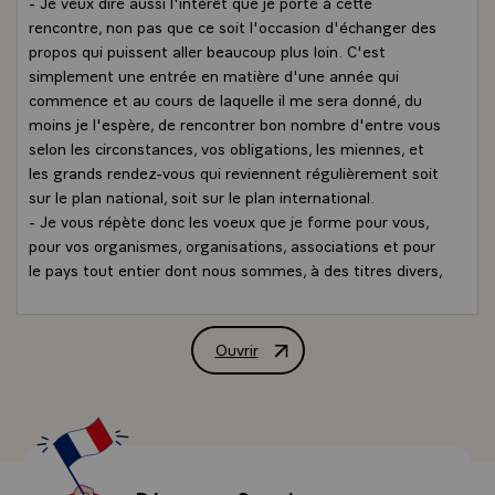
- Je veux dire aussi l'intérêt que je porte à cette
rencontre, non pas que ce soit l'occasion d'échanger des
propos qui puissent aller beaucoup plus loin. C'est
simplement une entrée en matière d'une année qui
commence et au cours de laquelle il me sera donné, du
moins je l'espère, de rencontrer bon nombre d'entre vous
selon les circonstances, vos obligations, les miennes, et
les grands rendez-vous qui reviennent régulièrement soit
sur le plan national, soit sur le plan international.
- Je vous répète donc les voeux que je forme pour vous,
pour vos organismes, organisations, associations et pour
le pays tout entier dont nous sommes, à des titres divers,
les représentants pour la même tâche finale, c'est-à-dire
faire que notre pays trouve une plus grande harmonie
intellectuelle, morale, sociale, politique.\
Ouvrir
Allocution de M. François Mitterrand, Pr
J'ai noté qu'essentiellement, on peut dire que vous vous
répartissez ici en deux catégories qui sont au demeurant
interchangeables. Vous êtes, pour beaucoup d'entre
vous, les forces de la production. Au moment où la
France s'engage cette fois-ci de façon proprement
irréversible dans l'Europe des Douze, l'Europe du Marché