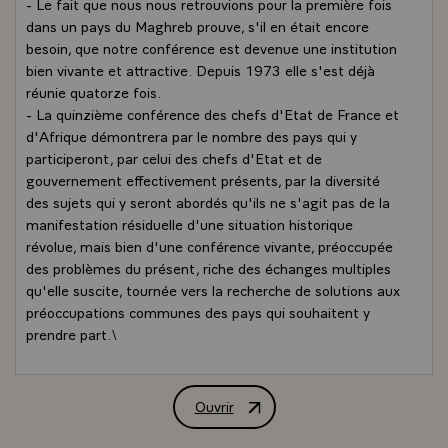
- Le fait que nous nous retrouvions pour la première fois
dans un pays du Maghreb prouve, s'il en était encore
besoin, que notre conférence est devenue une institution
bien vivante et attractive. Depuis 1973 elle s'est déjà
réunie quatorze fois.
- La quinzième conférence des chefs d'Etat de France et
d'Afrique démontrera par le nombre des pays qui y
participeront, par celui des chefs d'Etat et de
gouvernement effectivement présents, par la diversité
des sujets qui y seront abordés qu'ils ne s'agit pas de la
manifestation résiduelle d'une situation historique
révolue, mais bien d'une conférence vivante, préoccupée
des problèmes du présent, riche des échanges multiples
qu'elle suscite, tournée vers la recherche de solutions aux
préoccupations communes des pays qui souhaitent y
prendre part.\
QUESTION.- Monsieur Mitterrand, un de vos plus
importants partenaires en Afrique sud-saharienne, la
Côte d'Ivoire, traverse actuellement une grave crise
Ouvrir
Interview de M. François Mitterrand, 
financière, due aux effets conjugués de la dette et de la
chute des cours de ses matières premières. Le Président