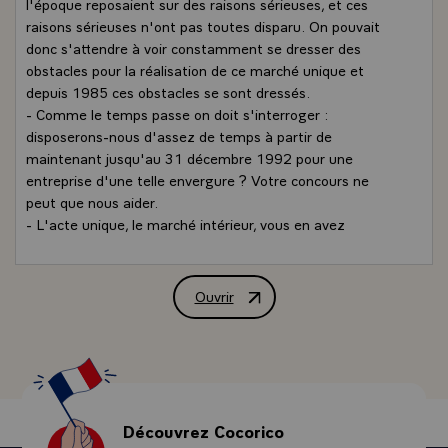
l'époque reposaient sur des raisons sérieuses, et ces
raisons sérieuses n'ont pas toutes disparu. On pouvait
donc s'attendre à voir constamment se dresser des
obstacles pour la réalisation de ce marché unique et
depuis 1985 ces obstacles se sont dressés.
- Comme le temps passe on doit s'interroger :
disposerons-nous d'assez de temps à partir de
maintenant jusqu'au 31 décembre 1992 pour une
entreprise d'une telle envergure ? Votre concours ne
peut que nous aider.
- L'acte unique, le marché intérieur, vous en avez
naturellement saisi la signification puisque vous avez
voulu vous-mêmes établir par votre charte les règles de
ce marché tel que vous le concevez. Vous avez dit pour
Ouvrir
Allocution de M. François Mitterrand, 
l'essentiel ce que souhaitent les Européens conséquents,
les Européens logiques avec eux-mêmes.
Potentiellement l'Europe est déjà la première puissance
commerciale du monde. Il suffirait de peu de choses pour
qu'elle soit première puissance économique, industrielle
et technologique. Il ne s'agit pas de chercher à être en
Découvrez Cocorico
état de domination par rapport aux autres puissances,