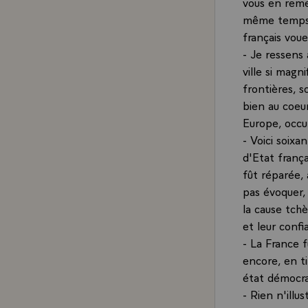
vous en rem
même temps 
français vou
- Je ressens 
ville si magn
frontières, 
bien au coeu
Europe, occu
- Voici soixa
d'Etat frança
fût réparée,
pas évoquer,
la cause tchè
et leur confi
- La France f
encore, en ti
état démocrat
- Rien n'illu