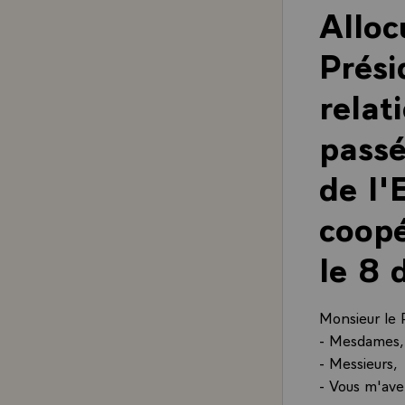
Alloc
Prési
relat
passé
de l'
coopé
le 8
Monsieur le 
- Mesdames,
- Messieurs,
- Vous m'avez