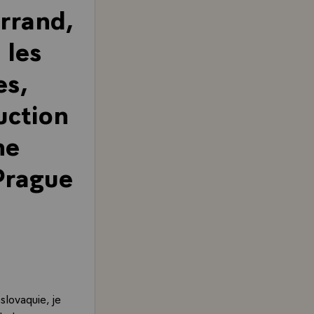
rrand,
 les
es,
uction
ne
Prague
slovaquie, je