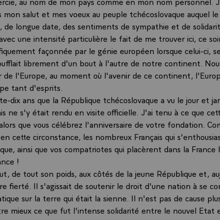
ercie, au nom de mon pays comme en mon nom personnel. J
mon salut et mes voeux au peuple tchécoslovaque auquel le
e, de longue date, des sentiments de sympathie et de solidari
avec une intensité particulière le fait de me trouver ici, ce soi
ifiquement façonnée par le génie européen lorsque celui-ci, s
soufflait librement d'un bout à l'autre de notre continent. N
r de l'Europe, au moment où l'avenir de ce continent, l'Euro
pe tant d'esprits.
nte-dix ans que la République tchécoslovaque a vu le jour et ja
is ne s'y était rendu en visite officielle. J'ai tenu à ce que ce
 alors que vous célébrez l'anniversaire de votre fondation. 
 en cette circonstance, les nombreux Français qui s'enthousi
que, ainsi que vos compatriotes qui placèrent dans la France l
ance !
ut, de tout son poids, aux côtés de la jeune République et, au
re fierté. Il s'agissait de soutenir le droit d'une nation à se c
ique sur la terre qui était la sienne. Il n'est pas de cause plu
stre mieux ce que fut l'intense solidarité entre le nouvel Eta