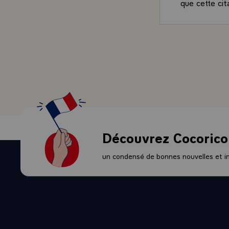
que cette ci
Thomas Masary
officielle au
que nous avi
- Pendant vin
rester démocr
- Puis vint M
souviens de c
précis : "la 
l'envahisseur
Munich. Un b
Découvrez Cocorico
Capitaine de 
le 28 août 19
un condensé de bonnes nouvelles et ini
reconnaissan
dans les comb
précédente é
Je vous sais
l'amitié entr