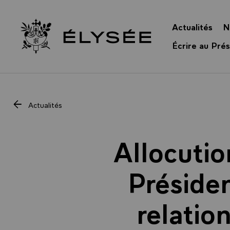
Panneau de gestion des cookies
Actualités
N
Retour à l’accueil Élysée
Écrire au Prés
Actualités
Allocutio
Présiden
relatio