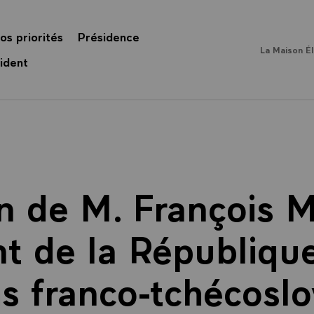
os priorités
Présidence
La Maison É
ident
n de M. François M
t de la République
ns franco-tchécosl