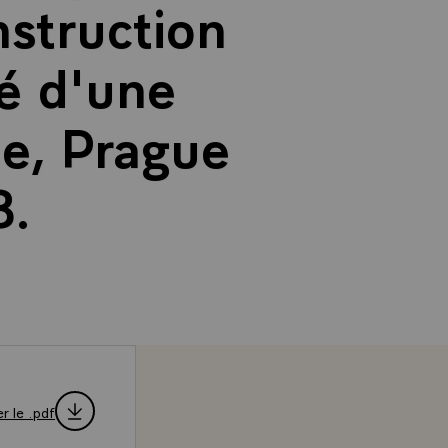
nstruction
té d'une
ue, Prague
8.
r le .pdf