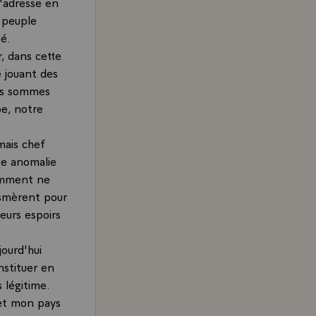
'adresse en
 peuple
té.
r, dans cette
e jouant des
ous sommes
pe, notre
mais chef
tte anomalie
Comment ne
asmèrent pour
eurs espoirs
jourd'hui
onstituer en
s légitime.
t et mon pays