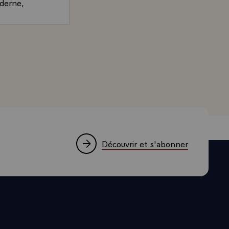
oderne,
mière visite
tout l'appui
rand, Président de la République, sur les relations franc
 l'Europe à
'étaient plus.
ncore et je me
t à ce moment
ce à
cords de
s par le
ticipa, dès
Découvrir et s'abonner
n devoir de
ce en 1940
re
votre terre.
ang au nom de