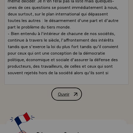
même décider. Je n'en ferai pas la liste mais quelques-
unes de ces questions se posent immédiatement à nous,
deux surtout, sur le plan international qui dépassent
toutes les autres : le désarmement d'une part et d'autre
part le problème du tiers monde.
- Bien entendu à l'intérieur de chacune de nos sociétés,
continue à travers le siècle, l'affrontement des intérêts
tandis que s'exerce la loi du plus fort tandis qu'il convient
pour ceux qui ont une conception de la démocratie
politique, économique et sociale d'assurer la défense des
producteurs, des travailleurs, de celles et ceux qui sont
souvent rejetés hors de la société alors qu'ils sont si
nécessaires.
- J'ai dit désarmement parce que l'on voit poindre une
possibilité, pour la première fois depuis le début de l'ère
Ouvrir
Allocution de M. François Mitterrand, 
atomique, d'une réduction des armements, tâche difficile
qui sera longue mais qui s'annonce de telle manière que
l'espérance est permise. Je pense que chacun, ici,
souscrira à cette espérance. Bien entendu cette
démarche exige beaucoup de vigilance et d'attention,
beaucoup d'exigence pour être assuré qu'un