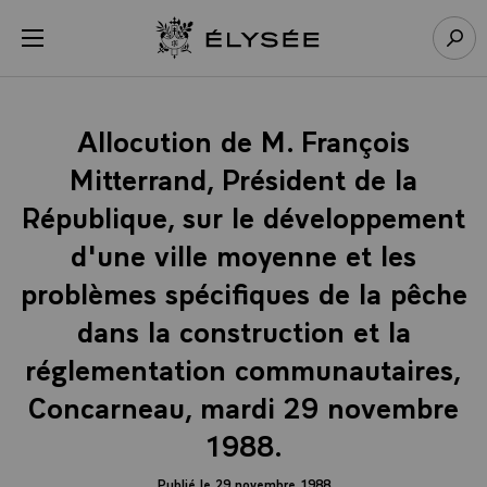
Panneau de gestion des cookies
menu
Retour à l’accueil Élysée
Rech
Allocution de M. François
Mitterrand, Président de la
République, sur le développement
d'une ville moyenne et les
problèmes spécifiques de la pêche
dans la construction et la
réglementation communautaires,
Concarneau, mardi 29 novembre
1988.
Publié le 29 novembre 1988