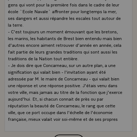
gens qui vont pour la première fois dans le cadre de leur
école `Ecole Navale` affronter pour longtemps la mer,
ses dangers et aussi répandre les escales tout autour de
la terre.
- C'est toujours un moment émouvant que les bretons,
les marins, les habitants de Brest bien entendu mais bien
d'autres encore aiment retrouver d'année en année, cela
fait partie de leurs grandes traditions qui sont aussi les
traditions de la Nation tout entière.
- Je dois dire que Concarneau, sur un autre plan, a une
signification qui valait bien - l'invitation ayant été
adressée par M. le maire de Concarneau - qui valait bien
une réponse et une réponse positive. J'étais venu dans
votre ville, mais jamais au titre de la fonction que j'exerce
aujourd'hui. Et, si chacun connait de près ou par
réputation la beauté de Concarneau, le rang que cette
ville, que ce port occupe dans l'échelle de l'économie
française, mieux valait voir soi-même et de ses propres
yeux, rencontrer les Concarnoises et les Concarnois à
Concarneau. C'était plus logique. C'est ce que j'ai voulu