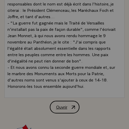
responsables dont le nom est déjà écrit dans l'histoire, je
citerai : le Président Clémenceau, les Maréchaux Foch et
Joffre, et tant d'autres...
- "La guerre fut gagnée mais le Traité de Versailles
n'installait pas la paix de façon durable", comme l'écrivait
Jean Monnet, à qui nous avons rendu hommage le 9
novembre au Panthéon, je le cite : "J'ai compris que
l'égalité était absolument essentielle dans les rapports
entre les peuples comme entre les hommes. Une paix
d'inégalité ne peut rien donner de bon".
- Et nous avons connu la seconde guerre mondiale et, sur
le marbre des Monuments aux Morts pour la Patrie,
d'autres noms sont venus s'ajouter à ceux de 14-18.
Honorons-les tous ensemble aujourd'hui.
- Cette paix qu'ils ont su gagner, c'est à nous non
seulement de la préserver mais encore de la renforcer.
Rejetons donc toute forme d'idéologie totalitaire d'où ne
Ouvrir
Allocution de M. François Mitterrand,
peut surgir que le malheur des hommes. Et repoussons
toute faiblesse génératrice de servitude, bref, soyons
disponibles pour construire la paix.