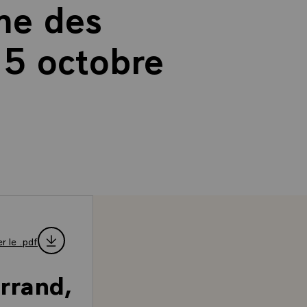
sme des
15 octobre
r le .pdf
rrand,