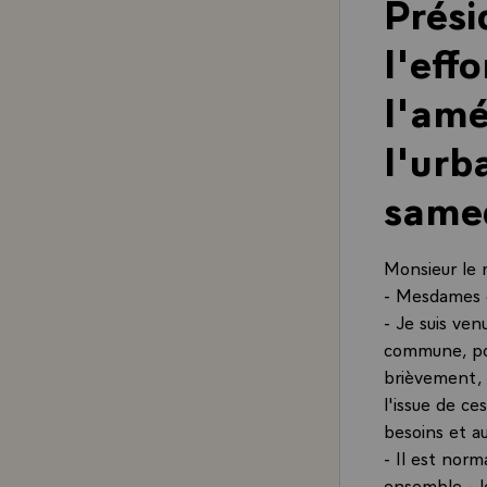
Prési
l'eff
l'amé
l'urb
same
Monsieur le 
- Mesdames e
- Je suis ven
commune, pour
brièvement, c
l'issue de c
besoins et au
- Il est norm
ensemble - l