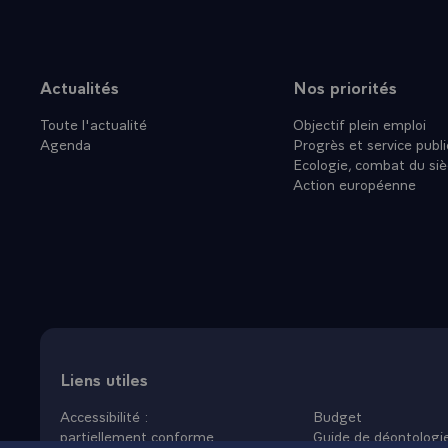
effort de cet
qui ont compr
qu'il fallait
fallait que l
Actualités
Nos priorités
Plan du site
restent à s'
Toute l'actualité
Objectif plein emploi
échéant, pou
Agenda
Progrès et service publi
- Alors dans 
Ecologie, combat du siè
appartements 
Action européenne
par les archi
ici Roland Ca
villes sous l
ceux qui ont 
simplement p
banlieues, ce
pas les moye
- Eh bien ce
Liens utiles
vivons, dans
Accessibilité :
Budget
du 19ème, de 
partiellement conforme
Guide de déontologi