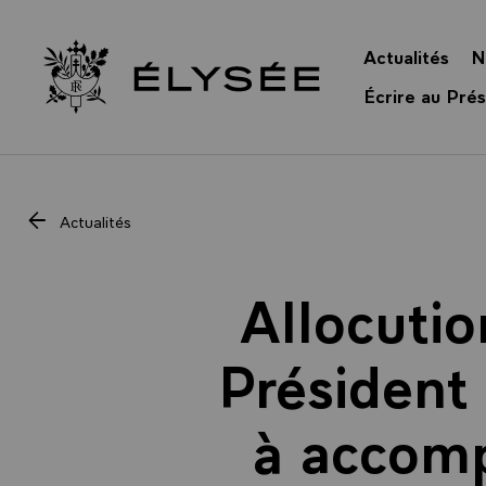
Panneau de gestion des cookies
Actualités
N
Retour à l’accueil Élysée
Écrire au Prés
Actualités
Allocutio
Président 
à accomp