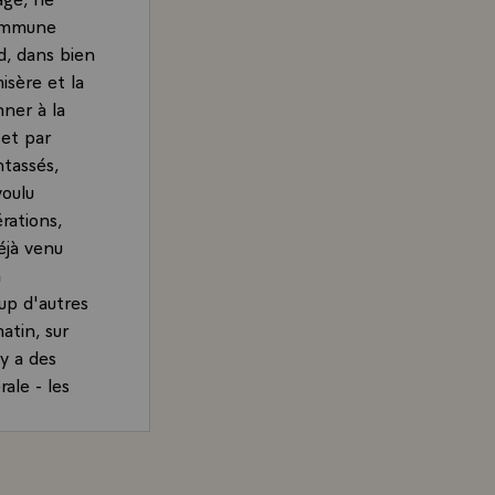
commune
rd, dans bien
isère et la
nner à la
 et par
ntassés,
voulu
rations,
déjà venu
a
oup d'autres
atin, sur
 y a des
ale - les
out cela doit
vant me
cuter avec
rand, Président de la République, sur l'effort à accompli
de quelle