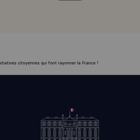
urrait prendre en mauvaise part l'invitation que je fais à ven
 moment, des questions qui vous intéressent.
l ne servira à rien de parler tous ensemble, d'autant plus que je
ir à m'excuser, disposant du micro : c'est moi qu'on entendra
 peut être réparée très aisément par le dialogue.\
 dans une ville ou une commune comme Oullens, parvenir à
mieux-être social ? Sans doute par la construction et par le l
açon plus générale, c'est le mode de vie, la qualité de la vie
tiatives citoyennes qui font rayonner la France !
ui, qui se trouve en cause. Le métier et l'emploi sont déjà si fra
s transports sont déjà si difficiles, les grandes villes sont souv
 à la vie de chacun, il est si malcommode de préserver les pe
se retrouver, si en plus, quand on rentre chez soi, on n'épro
n plaisir de vivre, aucune joie du voisinage, bref, s'il y a une e
e, alors qu'il en est tant d'autres : cela devient insupportabl
r, tout à fait au-delà de la politique, - et je dis cela absolume
st aussi de la vraie et de la grande politique, je viens tenter de
, de quelque opinion qu'elles soient, chaque fois qu'elles acc