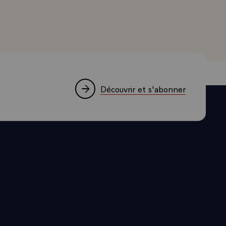
ir parler avec
 serais
. C'est une
 créer ce
ogement.
Découvrir et s'abonner
, comme on
giles, les
ent si
tits groupes
uve aucun
xclusion
e. Oui, je
nt sans
 soutenir les
omplissent un