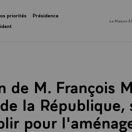
os priorités
Présidence
La Maison É
ident
n de M. François M
de la République, s
lir pour l'aména