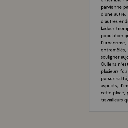
parvienne pa
d'une autre. 
d'autres endr
laideur trio
population qu
l'urbanisme, 
entremêlés, s
souligner auj
Oullens n'est
plusieurs foi
personnalité,
aspects, d'im
cette place, 
travailleurs 
problèmes na
être discuté.
trouver ici d
ceux qui s'in