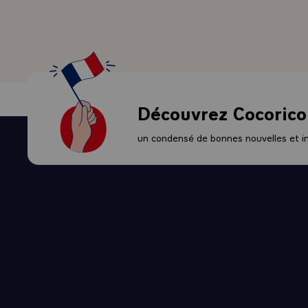
manière on po
moi, dans un
- Cela dit, i
confus d'avo
inégalité qui
Mais comment
Découvrez Cocorico
mieux-être, 
Mais, d'une f
un condensé de bonnes nouvelles et ini
dit aujourd'h
conditions de
indifférentes
où l'on aime 
confort, aucu
supplémentair
viens souteni
dédain - il e
municipalités