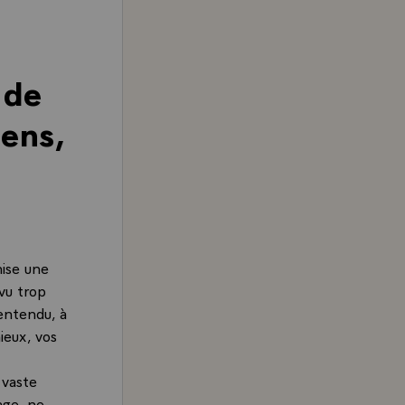
 de
ens,
nise une
 vu trop
 entendu, à
ieux, vos
 vaste
age, ne