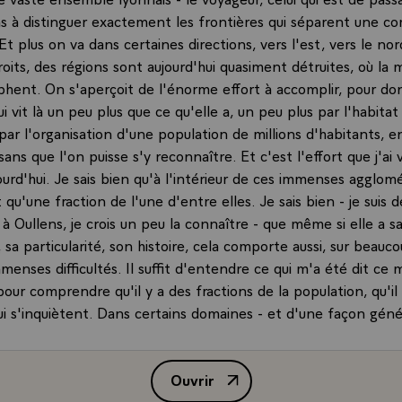
s à distinguer exactement les frontières qui séparent une 
Et plus on va dans certaines directions, vers l'est, vers le no
oits, des régions sont aujourd'hui quasiment détruites, où la m
mphent. On s'aperçoit de l'énorme effort à accomplir, pour do
i vit là un peu plus que ce qu'elle a, un peu plus par l'habitat
par l'organisation d'une population de millions d'habitants, e
ans que l'on puisse s'y reconnaître. Et c'est l'effort que j'ai 
ourd'hui. Je sais bien qu'à l'intérieur de ces immenses agglomé
 qu'une fraction de l'une d'entre elles. Je sais bien - je suis 
s à Oullens, je crois un peu la connaître - que même si elle a s
 sa particularité, son histoire, cela comporte aussi, sur beauc
menses difficultés. Il suffit d'entendre ce qui m'a été dit ce m
pour comprendre qu'il y a des fractions de la population, qu'il
qui s'inquiètent. Dans certains domaines - et d'une façon génér
tionaux se retrouvent partout. Tout cela doit être entendu, t
 Et moi je serais absolument ravi de saisir cette occasion, pou
Ouvrir
evant les Oullinois, de pouvoir, pendant quelques instants, dis
Allocution de M. François Mitter
quiètent pour leur métier, pour leur emploi. Et je ne vois pas 