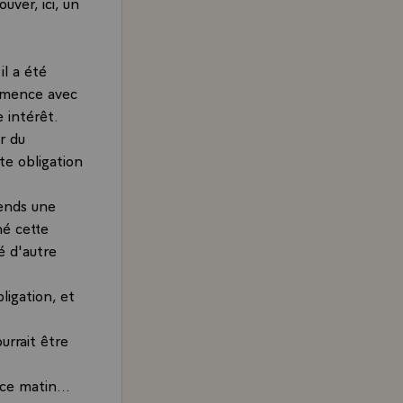
uver, ici, un
il a été
ommence avec
 intérêt.
er du
te obligation
rends une
né cette
é d'autre
ligation, et
urrait être
ce matin...