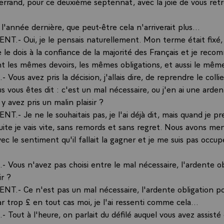
errand, pour ce deuxième septennat, avec la joie de vous retro
, l'année dernière, que peut-être cela n'arriverait plus...
NT.- Oui, je le pensais naturellement. Mon terme était fixé, 
e le dois à la confiance de la majorité des Français et je rec
t les mêmes devoirs, les mêmes obligations, et aussi le même
Vous avez pris la décision, j'allais dire, de reprendre le colli
s vous êtes dit : c'est un mal nécessaire, ou j'en ai une arden
 y avez pris un malin plaisir ?
T.- Je ne le souhaitais pas, je l'ai déjà dit, mais quand je p
uite je vais vite, sans remords et sans regret. Nous avons me
 le sentiment qu'il fallait la gagner et je me suis pas occup
 Vous n'avez pas choisi entre le mal nécessaire, l'ardente ob
ir ?
NT.- Ce n'est pas un mal nécessaire, l'ardente obligation po
 trop £ en tout cas moi, je l'ai ressenti comme cela...
Tout à l'heure, on parlait du défilé auquel vous avez assisté 