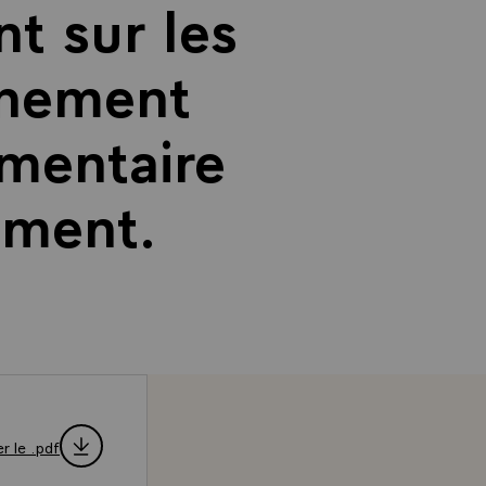
t sur les
rnement
ementaire
ement.
r le .pdf