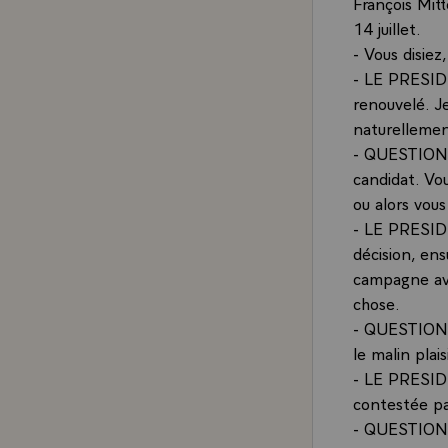
François Mitt
14 juillet.
- Vous disiez
- LE PRESIDE
renouvelé. J
naturellemen
- QUESTION.- 
candidat. Vou
ou alors vous
- LE PRESIDEN
décision, ens
campagne avec
chose.
- QUESTION.-
le malin plais
- LE PRESIDE
contestée par
- QUESTION.- 