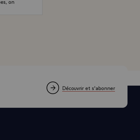
ées, on
, ce sont
ont vous
and, Président de la République, accordée à TF1 le 14 jui
ctivités
as suffisant.
, en effet,
ie sur le plan
s, bref, je
.
é entre le
Découvrir et s'abonner
 pays,
é.\
tre la
il l'a dit
?