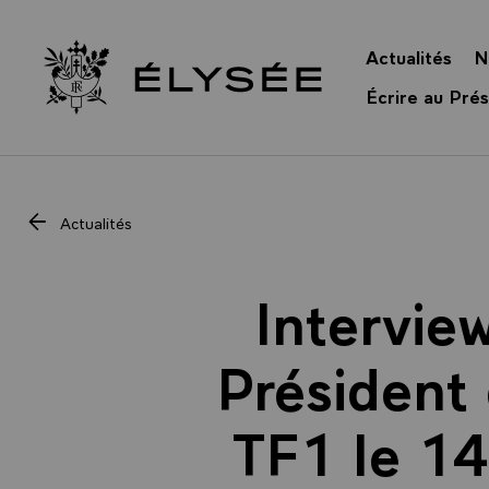
Panneau de gestion des cookies
Actualités
N
Retour à l’accueil Élysée
Écrire au Prés
Actualités
Intervie
Président 
TF1 le 14