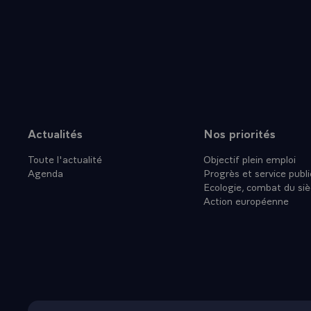
- QUESTION.-
- LE PRESIDE
- QUESTION.-
- LE PRESIDE
- QUESTION.-
- LE PRESIDE
contentons d'
- QUESTION.-
Actualités
Nos priorités
Plan du site
heure ensembl
Toute l'actualité
Objectif plein emploi
reprises, d'a
Agenda
Progrès et service publi
coeur ?
Ecologie, combat du siè
- LE PRESIDE
Action européenne
en France de
peut pas tout
et nous le p
une Europe m
Communauté. I
- QUESTION.-