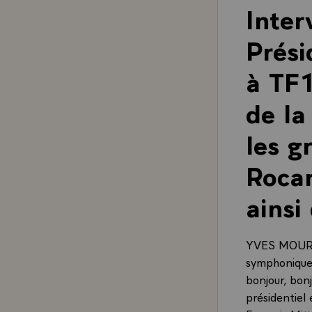
Inter
Prési
à TF1
de la
les g
Rocar
ainsi
YVES MOUROUS
symphonique 
bonjour, bonj
présidentiel 