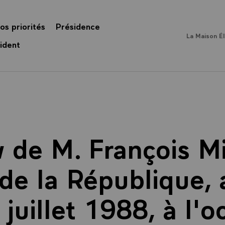
os priorités
Présidence
La Maison É
ident
w de M. François Mi
de la République,
 juillet 1988, à l'o