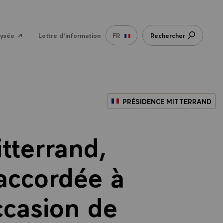
lysée
Lettre d'information
FR
Rechercher
PRÉSIDENCE MITTERRAND
tterrand,
 accordée à
ccasion de