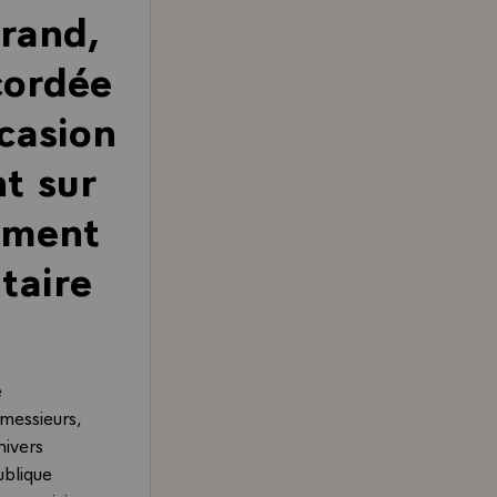
rrand,
cordée
ccasion
t sur
ement
taire
e
messieurs,
nivers
ublique