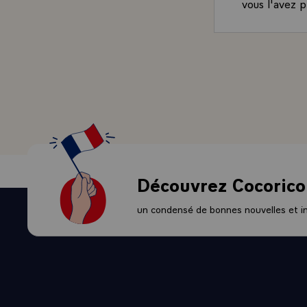
vous l'avez 
emploie les 
deux termes 
allez gouver
- LE PRESIDE
civiles, indus
Modernité, te
représenter i
humain justic
ne vais pas r
- QUESTION.- 
Découvrez Cocorico
candidat et 
- LE PRESIDE
un condensé de bonnes nouvelles et ini
devant notre 
QUESTION.- 
tradition ina
l'autre jour
- LE PRESIDE