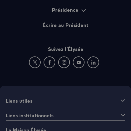
Présidence
Écrire au Président
Suivez l’Élysée
Nouvelle fenêtre : rejoignez-nous sur Twitter
Nouvelle fenêtre : rejoignez-nous sur Fac
Nouvelle fenêtre : rejoignez-nous 
Nouvelle fenêtre : rejoigne
Nouvelle fenêtre : 
Liens utiles
Liens institutionnels
La Maison Élysée