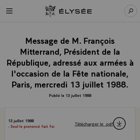
Panneau de gestion des cookies
menu
Retour à l’accueil Élysée
Rech
Message de M. François
Mitterrand, Président de la
République, adressé aux armées à
l'occasion de la Fête nationale,
Paris, mercredi 13 juillet 1988.
Publié le 13 juillet 1988
13 juillet 1988
Télécharger le .pdf
- Seul le prononcé fait foi