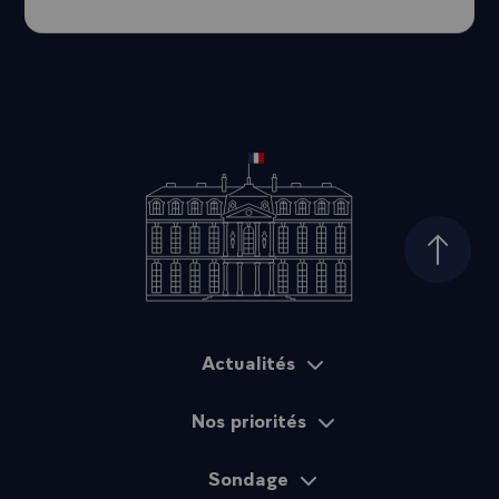
Haut d
Actualités
Plan du site
Nos priorités
Sondage