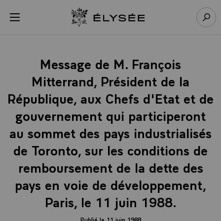
Panneau de gestion des cookies
menu
Retour à l’accueil Élysée
Rech
Message de M. François
Mitterrand, Président de la
République, aux Chefs d'Etat et de
gouvernement qui participeront
au sommet des pays industrialisés
de Toronto, sur les conditions de
remboursement de la dette des
pays en voie de développement,
Paris, le 11 juin 1988.
Publié le 11 juin 1988