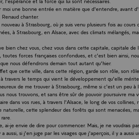
r, l'espérance et la force qui lui sont nécessaires.
ur moi une bonne entrée en matière que d'entendre, avant d'
, Renaud chanter.
 nouveau à Strasbourg, où je suis venu plusieurs fois au cours
nées, à Strasbourg, en Alsace, avec des climats mélangés, mai
e bien chez vous, chez vous dans cette capitale, capitale de 
 toutes forces françaises confondues, et c'est bien ainsi, no
que nous défendrons demain tout autant qu'hier.
effet que cette ville, dans cette région, garde son rôle, son rôl
 à travers le temps qui vient le développement qu'elle mérite
s heureux de me trouver à Strasbourg, même si c'est un peu à l
nous nous trouvons, et sans être sûr de pouvoir poursuivre ma
 faire dans vos rues, à travers l'Alsace, le long de vos collines, 
e naturelle, cette splendeur des forêts qui sont menacées, ma
 rare.
ce, ai-je envie de dire pour commencer. Mais, je ne voudrais pa
 y a aussi, si j'en juge par les visages que j'aperçois, il y a aussi