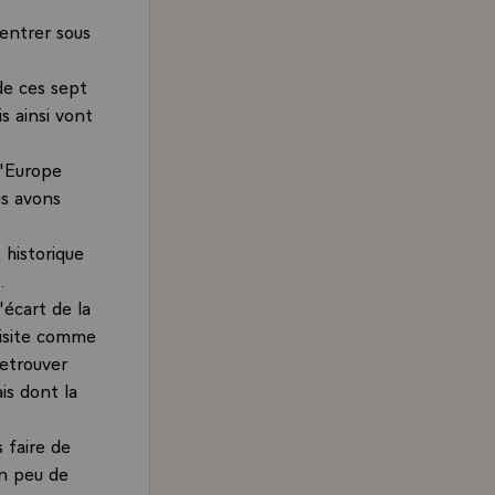
entrer sous
 de ces sept
s ainsi vont
l'Europe
us avons
e historique
.
'écart de la
 visite comme
retrouver
is dont la
s faire de
 un peu de