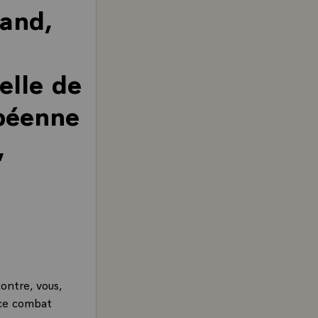
rand,
elle de
opéenne
,
contre, vous,
 ce combat