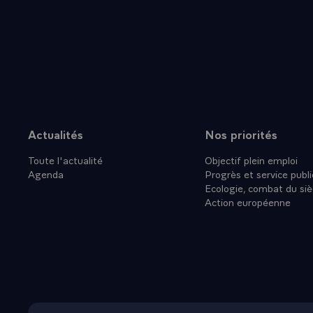
choses que l'
l'Europe.
- Je vais, sa
poursuivre et
quarante ans
avantages -. 
avec les quel
présidence d
Actualités
Nos priorités
Plan du site
surmonter les
Toute l'actualité
Objectif plein emploi
récent des de
Agenda
Progrès et service publi
monde ancien
Ecologie, combat du siè
on aperçoit, 
Action européenne
- Vous savez,
compte, il fa
vue longue et
si commun.
- Eh bien, on
cette campagn