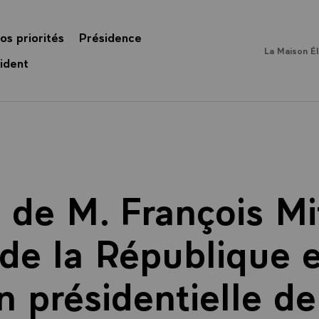
os priorités
Présidence
La Maison É
ident
 de M. François Mi
de la République 
on présidentielle d