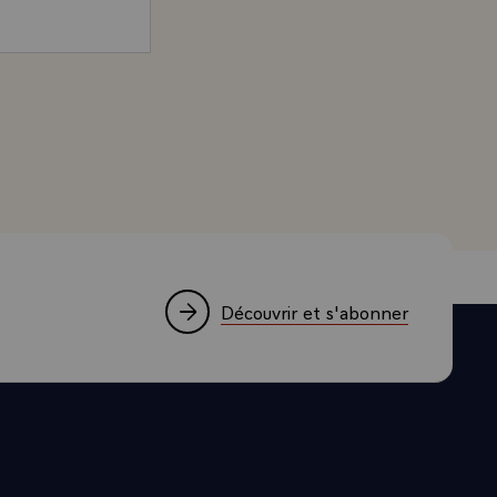
ussi à cela,
ait, il n'y a
 envie de me
nd, Président de la République et candidat à l'élection pr
attendez ?
cques Chirac`
à mon propre
re ... enfin,
ette décision.
iper à cette
Découvrir et s'abonner
s parler un
e l'Europe. On
horizon qui
ssions, les
ance de ces