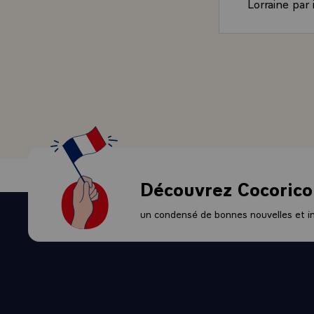
Lorraine par
- Ce sont des
même quand ç
pas si longt
voir en face 
Est-ce que v
- Quand j'y 
qui, depuis 
itinéraire, j
- Je ne sais s
c'est le peup
Découvrez Cocorico
- Je reviens
réunion, à ce
un condensé de bonnes nouvelles et ini
peu de l'Euro
On vit ici de
a dans l'espr
s'élargit, qu
querelles et 