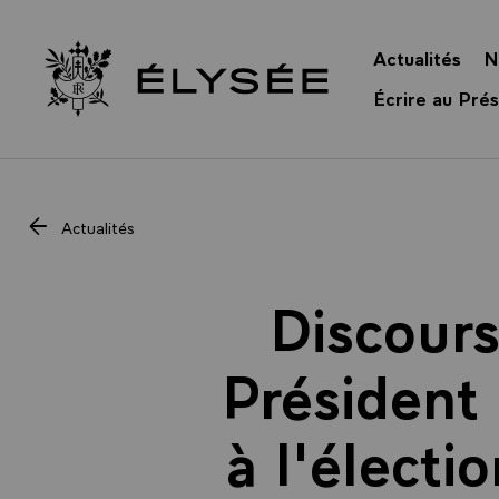
Panneau de gestion des cookies
Actualités
N
Retour à l’accueil Élysée
Écrire au Prés
Actualités
Discours
Président 
à l'électi