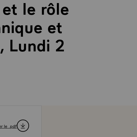
et le rôle
hnique et
, Lundi 2
r le .pdf