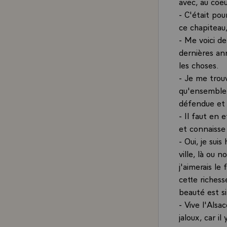
avec, au coeu
- C'était po
ce chapiteau
- Me voici de
dernières an
les choses.
- Je me trouv
qu'ensemble,
défendue et 
- Il faut en 
et connaisse
- Oui, je sui
ville, là ou 
j'aimerais le
cette richess
beauté est si
- Vive l'Alsa
jaloux, car il