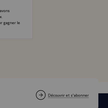
 avons
x.
ur gagner le
rand, Président de la République et candidat à l'élection
Découvrir et s'abonner