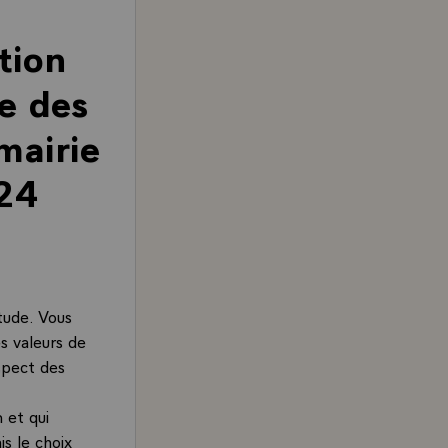
tion
ue des
mairie
 24
itude. Vous
s valeurs de
espect des
 et qui
s le choix