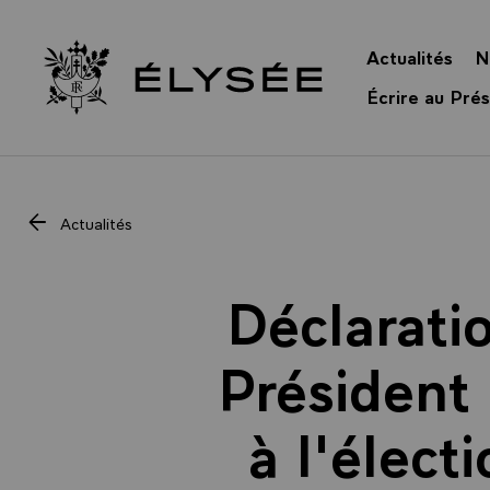
Panneau de gestion des cookies
Actualités
N
Retour à l’accueil Élysée
Écrire au Prés
Actualités
Déclarati
Président 
à l'élect