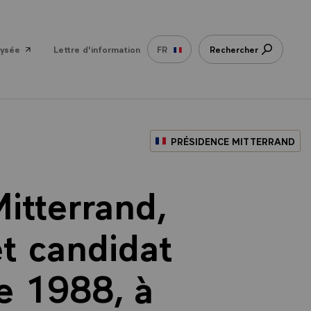
lysée
Lettre d'information
FR
Rechercher
PRÉSIDENCE MITTERRAND
itterrand,
et candidat
de 1988, à