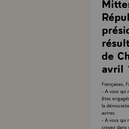
Mitte
Répub
prési
résul
de C
avril
Françaises, F
- A vous qui 
êtes engagés
la démocratie
autres.
- A vous qui
croyez dans c