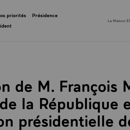
os priorités
Présidence
La Maison É
ident
on de M. François M
de la République 
ion présidentielle 