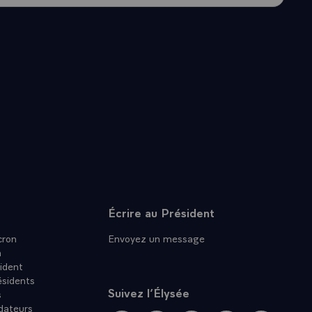
Écrire au Président
ron
Envoyez un message
n
ident
ésidents
Suivez l’Élysée
s
dateurs