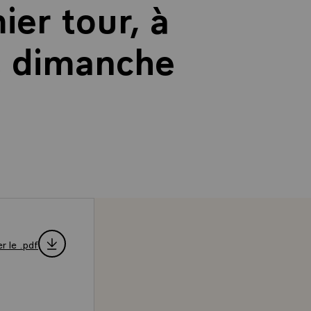
ier tour, à
, dimanche
r le .pdf