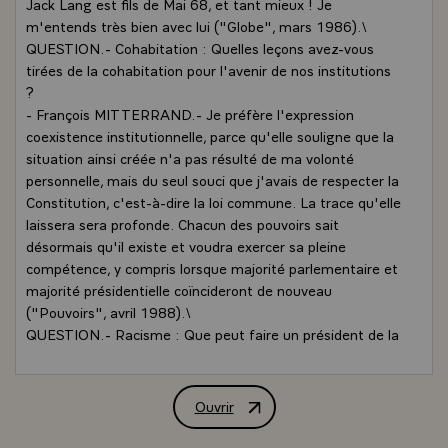
Jack Lang est fils de Mai 68, et tant mieux ! Je
m'entends très bien avec lui ("Globe", mars 1986).\
QUESTION.- Cohabitation : Quelles leçons avez-vous
tirées de la cohabitation pour l'avenir de nos institutions
?
- François MITTERRAND.- Je préfère l'expression
coexistence institutionnelle, parce qu'elle souligne que la
situation ainsi créée n'a pas résulté de ma volonté
personnelle, mais du seul souci que j'avais de respecter la
Constitution, c'est-à-dire la loi commune. La trace qu'elle
laissera sera profonde. Chacun des pouvoirs sait
désormais qu'il existe et voudra exercer sa pleine
compétence, y compris lorsque majorité parlementaire et
majorité présidentielle coïncideront de nouveau
("Pouvoirs", avril 1988).\
QUESTION.- Racisme : Que peut faire un président de la
République pour faire reculer le racisme et la xénophobie
?
- François MITTERRAND.- Il y a une réalité raciste en
Ouvrir
Réponse de M. François Mitterrand, Prési
France. Elle n'est pas dominante. Elle touche tout de
même une fraction de la population. On peut incriminer