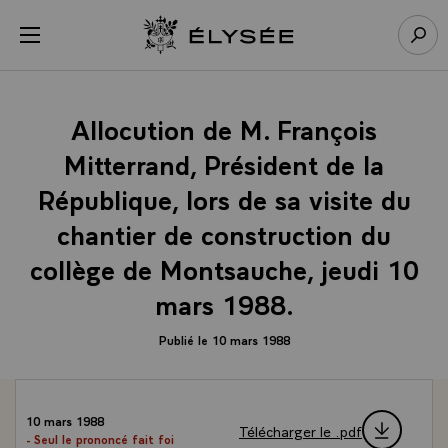
Panneau de gestion des cookies
menu
Retour à l’accueil Élysée
Rech
Allocution de M. François
Mitterrand, Président de la
République, lors de sa visite du
chantier de construction du
collège de Montsauche, jeudi 10
mars 1988.
Publié le 10 mars 1988
10 mars 1988
Télécharger le .pdf
- Seul le prononcé fait foi