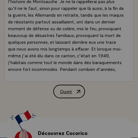
l'histoire de Montsauche. Je ne la rappellerai pas plus
qu'il ne le faut, sinon pour rappeler que là aussi, à la fin de
la guerre, les Allemands en retraite, tandis que les maquis
de résistants partout assaillaient, ont dans un dernier
moment de défense ou de colère, mis le feu, provoquant
beaucoup de désastres familiaux, provoquant la mort de
quelques personnes, et laissant derrière eux une trace
que nous avons mis longtemps à effacer. Et lorsque moi-
même j'ai été élu dans ce canton, c'était en 1949,
j'habitais comme tout le monde dans des baraquements
encore fort incommodes. Pendant combien d'années,
chers amis, vous êtes là, vous en étiez les témoins,
souvent les acteurs, pendant combien d'années avons-
nous vécu de cette façon, tandis que les élus municipaux,
Ouvrir
Allocution de M. François Mitterrand, 
derrière Paul Philippot s'acharnaient à bâtir maison par
maison, à suivre les travaux de l'équipement et par
conviction, se dévouer, avec un soin extrême, à leurs
concitoyens.\
Je me souviens du drame du collège, monsieur le maire.
Un moment donné, il s'est établi une nouvelle carte
Découvrez Cocorico
scolaire - je ne pourrais pas vous dire laquelle, il y en a eu