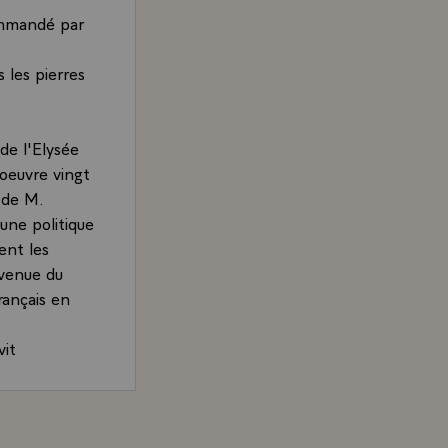
ommandé par
 les pierres
de l'Elysée
oeuvre vingt
e de M.
une politique
ent les
 venue du
rançais en
vit
emagne, que
cher vers le
emande ?
and, Président de la République, accordée au journal oue
'agit pas de