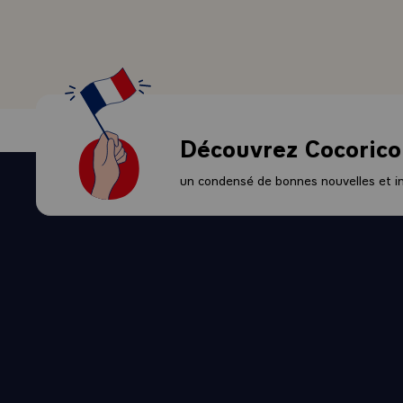
déverser des
sondages sur 
francophones
prouve que ce
- Quant au ne
même que les
Découvrez Cocorico
situation géo
Français doi
un condensé de bonnes nouvelles et ini
France, en b
aussi à l'Est
je le crois,
elle pas à re
pas ces préo
même systéme
s'ils ne le s
QUESTION.- P
seront, à vot