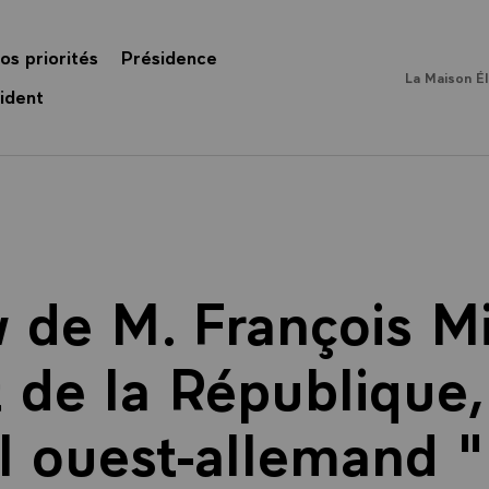
os priorités
Présidence
La Maison É
ident
w de M. François Mi
 de la République
l ouest-allemand 