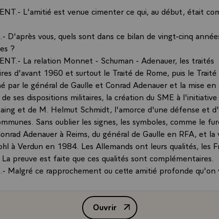
NT.- L'amitié est venue cimenter ce qui, au début, était c
 D'après vous, quels sont dans ce bilan de vingt-cinq années
es ?
NT.- La relation Monnet - Schuman - Adenauer, les traités
es d'avant 1960 et surtout le Traité de Rome, puis le Traité 
é par le général de Gaulle et Conrad Adenauer et la mise en 
 de ses dispositions militaires, la création du SME à l'initiativ
taing et de M. Helmut Schmidt, l'amorce d'une défense et d'
mmunes. Sans oublier les signes, les symboles, comme le fur
onrad Adenauer à Reims, du général de Gaulle en RFA, et la
ohl à Verdun en 1984. Les Allemands ont leurs qualités, les F
. La preuve est faite que ces qualités sont complémentaires.
 Malgré ce rapprochement ou cette amitié profonde qu'on 
il y a tout de même parfois la crainte en France, aussi en All
s aient tendance ou certains Allemands aient tendance à mar
Ouvrir
Est-ce que cela pourrait nuire ou détruire l'amitié franco-all
Interview de M. François Mitterr
T.- D'abord, une réflexion. Si nous parlons d'amitié, il ne s