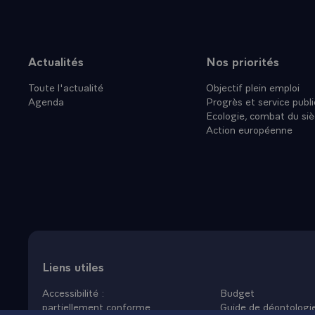
- LE PRESIDE
défense et d
diplomatique,
défense sera 
Actualités
Nos priorités
Plan du site
pourquoi la c
Toute l'actualité
Objectif plein emploi
centrale eur
Agenda
Progrès et service publi
- QUESTION.-
Ecologie, combat du siè
séparation de
Action européenne
à moyenne po
plus forts su
que la réuni
communiste 
- LE PRESIDEN
séparation de
fin de la der
sorte un jour
Liens utiles
et démocrati
Accessibilité :
Budget
- QUESTION.-
partiellement conforme
Guide de déontologi