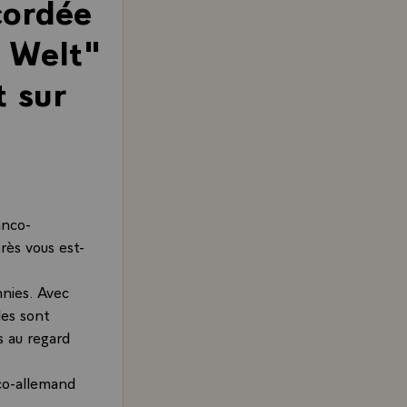
cordée
e Welt"
 sur
anco-
rès vous est-
nies. Avec
les sont
s au regard
co-allemand