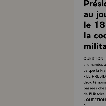
Prési
au jo
le 18
la co
milit
QUESTION.- J
allemandes à 
ce que la Fr
- LE PRESIDE
deux témoins
passées chez
de l'Histoire
- QUESTION.-
?