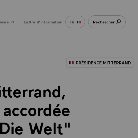
lysée
Lettre d'information
FR
Rechercher
PRÉSIDENCE MITTERRAND
tterrand,
, accordée
"Die Welt"