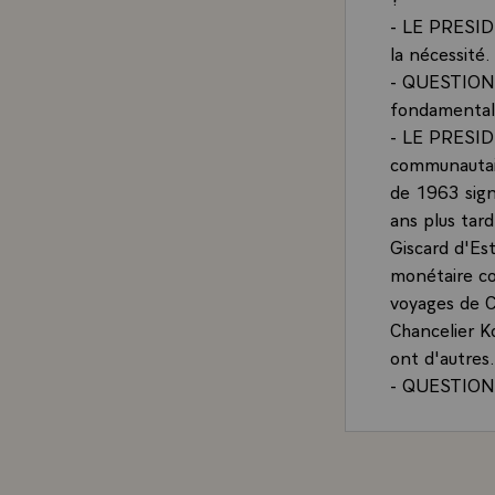
- LE PRESIDE
la nécessité.
- QUESTION.-
fondamental
- LE PRESIDE
communautair
de 1963 sign
ans plus tard
Giscard d'Es
monétaire co
voyages de C
Chancelier K
ont d'autres
- QUESTION.-
aujourd'hui, 
les Allemand
neutralisme. 
- LE PRESIDEN