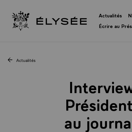
Panneau de gestion des cookies
Actualités
N
Retour à l’accueil Élysée
Écrire au Prés
Actualités
Intervie
Président
au journa