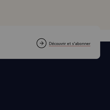
ais dans les
 pays
mands. Cela
corps.
 Mais de
 ont une
de même les
Découvrir et s'abonner
étique et la
 regarder
dérale, comme
uoi n'aurait-
Ne confondons
me Europe,
lides. Et
 vite.\
es. Quelles