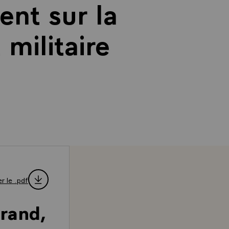
ent sur la
militaire
r le .pdf
rrand,