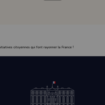
 flots sentimentaux. Cependant, quand on interroge les Franç
leurs préférences internationales, ils placent en premier les
 - type Belgique ou le Québec - mais au même rang, les Alle
 sentiment récent, mais qui n'a pas varié depuis lors, a pris 
utralisme supposé, il serait certainement une cause de crise.
 Allemands doivent s'habituer à considérer que les Français
graphique, une histoire et des intérêts différents des leurs, 
vent comprendre que l'Allemagne, placée entre le monde sovi
tiatives citoyennes qui font rayonner la France !
ordure de l'Europe occidentale, est naturellement conduite à
. Tout dépend de la hiérarchie de ses choix. Si l'Allemagne fé
 est carrément engagée dans la construction européenne, pourq
mplir un rôle spécifique, conforme à sa réalité historique ? 
ccupations obligées avec le neutralisme. Même alliance, mê
 démocratique, et je l'espère même avenir, nos liens sont so
ont pas suffisamment, notre devoir est de les renforcer au plus
arlons un peu de la structure des relations franco-allemand
re avis, les priorités nécessaires dans les prochains 25 ans ?