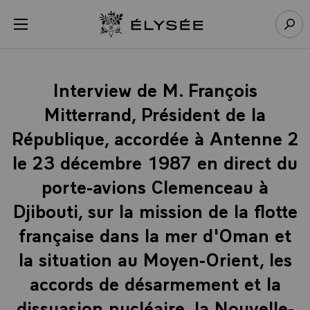
Panneau de gestion des cookies
menu
Retour à l’accueil Élysée
Rech
Interview de M. François
Mitterrand, Président de la
République, accordée à Antenne 2
le 23 décembre 1987 en direct du
porte-avions Clemenceau à
Djibouti, sur la mission de la flotte
française dans la mer d'Oman et
la situation au Moyen-Orient, les
accords de désarmement et la
dissuasion nucléaire, la Nouvelle-