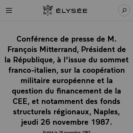
Panneau de gestion des cookies
menu
Retour à l’accueil Élysée
Rech
Conférence de presse de M.
François Mitterrand, Président de
la République, à l'issue du sommet
franco-italien, sur la coopération
militaire européenne et la
question du financement de la
CEE, et notamment des fonds
structurels régionaux, Naples,
jeudi 26 novembre 1987.
Publié le 26 novembre 1987