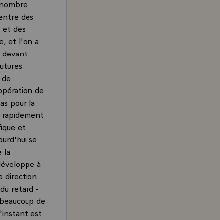
n nombre
 entre des
 et des
, et l'on a
à devant
utures
s de
opération de
as pour la
é rapidement
ique et
ourd'hui se
 la
 développe à
e direction
du retard -
r beaucoup de
l'instant est