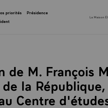
os priorités
Présidence
La Maison É
ident
n de M. François M
 de la République, 
 au Centre d'étude