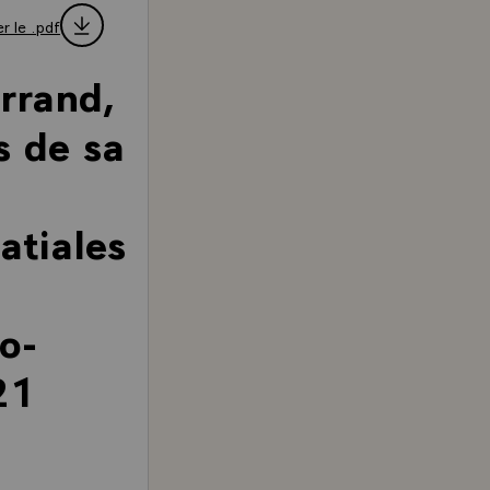
r le .pdf
rrand,
s de sa
atiales
o-
21