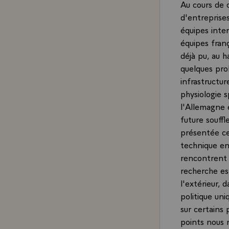
Au cours de c
d'entreprises
équipes inte
équipes fran
déjà pu, au h
quelques pro
infrastructur
physiologie 
l'Allemagne 
future souff
présentée ce
technique en
rencontrent 
recherche es
l'extérieur, 
politique uni
sur certains 
points nous n