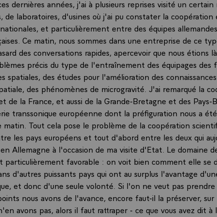
es dernières années, j'ai à plusieurs reprises visité un certai
, de laboratoires, d'usines où j'ai pu constater la coopération
rnationales, et particulièrement entre des équipes allemandes
çaises. Ce matin, nous sommes dans une entreprise de ce type
asard des conversations rapides, apercevoir que nous étions l
blèmes précis du type de l'entraînement des équipages des f
es spatiales, des études pour l'amélioration des connaissance
spatiale, des phénomènes de microgravité. J'ai remarqué la co
et de la France, et aussi de la Grande-Bretagne et des Pays-B
lerie transsonique européenne dont la préfiguration nous a ét
 matin. Tout cela pose le problème de la coopération scientif
tre les pays européens et tout d'abord entre les deux qui auj
en Allemagne à l'occasion de ma visite d'Etat. Le domaine de
t particulièrement favorable : on voit bien comment elle se
dans d'autres puissants pays qui ont au surplus l'avantage d'un
que, et donc d'une seule volonté. Si l'on ne veut pas prendre 
points nous avons de l'avance, encore faut-il la préserver, su
'en avons pas, alors il faut rattraper - ce que vous avez dit à 