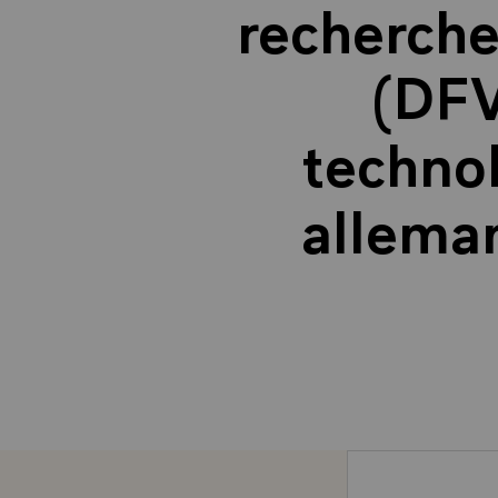
recherche
(DFV
technol
allema