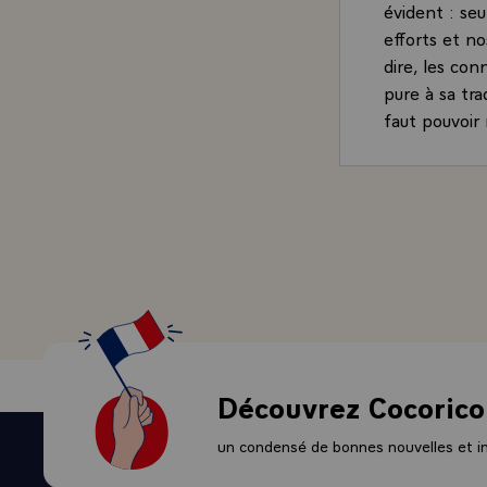
évident : seu
efforts et no
dire, les co
pure à sa tra
faut pouvoir 
les chefs d'e
tirer après d
devant vous,
bien que c'es
préoccupatio
fédérale. Hier
essayé de déf
aurions réuni
praticiens, l
- Les person
Découvrez Cocorico
le -plan inte
réunir. Cela 
un condensé de bonnes nouvelles et ini
ce qui est le