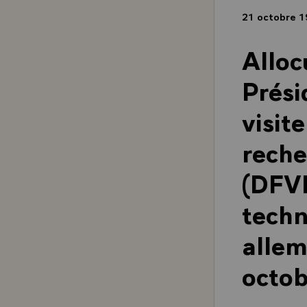
21 octobre 
Alloc
Prési
visit
reche
(DFVL
techn
allem
octo