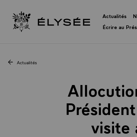
Panneau de gestion des cookies
Actualités
N
Retour à l’accueil Élysée
Écrire au Prés
Actualités
Allocutio
Président
visite