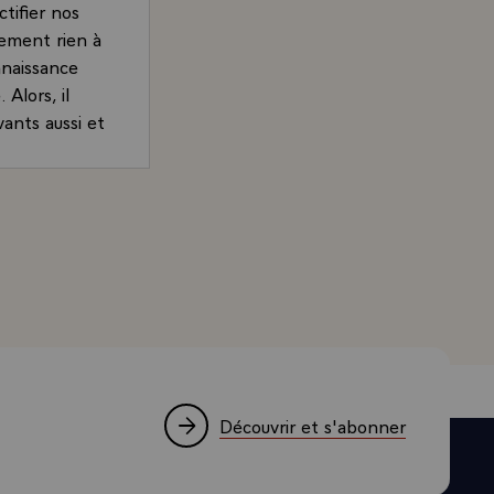
ctifier nos
uement rien à
nnaissance
Alors, il
vants aussi et
haite déjà
ire ressortir
 l'on sache
rand, Président de la République, lors de sa visite au C
en Allemagne
que, j'ai
en même nous
ercheurs, les
 pays et sur
ouvoir les
Découvrir et s'abonner
ssent - mais
la nécessité