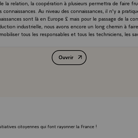
le la relation, la coopération à plusieurs permettra de faire fru
s connaissances. Au niveau des connaissances, il n'y a pratiq
nnaissances sont là en Europe £ mais pour le passage de la co
duction industrielle, nous avons encore un long chemin à faire. 
mobiliser tous les responsables et tous les techniciens, les sa
ntreprises sur des projets communs. C'est la leçon que je sou
eux jours passés en Allemagne, c'est la leçon que je voudrais fa
Ouvrir
 mesdames et messieurs, mais aussi devant la presse pour que
Allocution de M. François Mitter
t ma préoccupation, j'exprime ce que je pense, c'est aussi la
n des principaux responsables européens, particulièrement 
 et avant-hier, soit sur le -plan culturel, soit sur le -plan politi
inir les conditions à réunir sur ce terrain-là, mais quand bi
 toutes ces conditions, si nous n'avons pas les savants, les ch
es ingénieurs, les entreprises, nous aurons travaillé pour rien.
nalités qui sont ici sont des personnalités reconnues dans nos
rnational £ leur expérience est grande, il est intéressant de p
a dû leur arriver bien d'autres fois - bien entendu ils se connai
tiatives citoyennes qui font rayonner la France !
 plus important encore c'est qu'ils soient tous convaincus de 