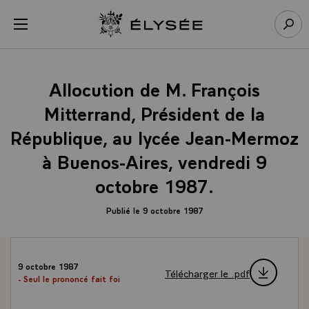
Panneau de gestion des cookies
menu
Retour à l’accueil Élysée
Rech
Allocution de M. François
Mitterrand, Président de la
République, au lycée Jean-Mermoz
à Buenos-Aires, vendredi 9
octobre 1987.
Publié le 9 octobre 1987
9 octobre 1987
Télécharger le .pdf
- Seul le prononcé fait foi