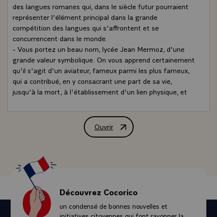
des langues romanes qui, dans le siècle futur pourraient
représenter l'élément principal dans la grande
compétition des langues qui s'affrontent et se
concurrencent dans le monde.
- Vous portez un beau nom, lycée Jean Mermoz, d'une
grande valeur symbolique. On vous apprend certainement
qu'il s'agit d'un aviateur, fameux parmi les plus fameux,
qui a contribué, en y consacrant une part de sa vie,
jusqu'à la mort, à l'établissement d'un lien physique, et
aussi intellectuel et moral, entre nos deux pays par une
aventure périlleuse c'est-à-dire en prenant ses risques,
par un acte d'intelligence, de courage. La France peut
Ouvrir
Allocution de M. François Mitterrand,
proposer d'autres exemples. L'Argentine aussi, mais
celui-là a le privilège d'être parfaitement significatif de la
tentative qui se poursuit désormais pour que nos deux
peuples et nos deux formes de culture, au demeurant si
voisines, soient de plus en plus partagées et communes.
- Chaque fois qu'il m'est donné d'aller dans un
Découvrez Cocorico
établissement où l'on enseigne la langue française, aux
un condensé de bonnes nouvelles et
quatre coins du monde, j'éprouve un sentiment d'orgueil
initiatives citoyennes qui font rayonner la