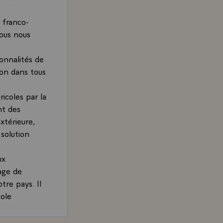
s franco-
Nous nous
sonnalités de
ion dans tous
icoles par la
nt des
xtérieure,
 solution
ux
age de
tre pays. Il
cole
dans le
olitique se