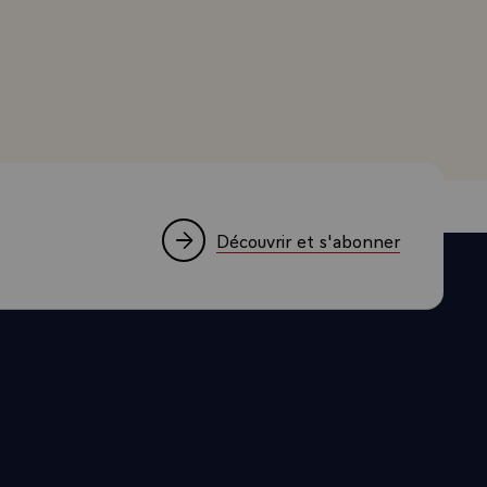
tion n'est
and, Président de la République, accordée au journal arge
si dans
éenne a
ntinuer à
lomatique
a France. Ni
é doit être
Découvrir et s'abonner
que l'on
 toute
ution
tée.\
 créditeurs
re à celui que
e vient de
erme et de