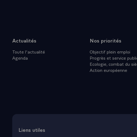
diminuer for
dette en titr
une bonne mé
compétente
- Quant à la 
Actualités
Nos priorités
Plan du site
unilatérale. 
Toute l'actualité
Objectif plein emploi
position du B
Agenda
Progrès et service publi
favorable de
Ecologie, combat du siè
internationa
Action européenne
créancières 
que des discu
QUESTION.- Q
lieu le proc
situation en
- LE PRESIDE
à un même en
leur est comm
Liens utiles
- Cette ques