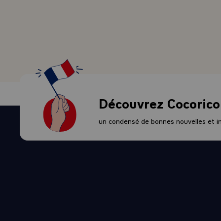
traduit depu
pas particul
d'autres gra
d'ailleurs pr
mener une po
QUESTION.- C
discrète afin
- LE PRESIDE
Découvrez Cocorico
l'Argentine n
donnée à la 
un condensé de bonnes nouvelles et ini
renonce aux 
initiative ou
appelant les
QUESTION.- P
du tiers mond
le Brésil vi
- LE PRESIDE
faire le Brés