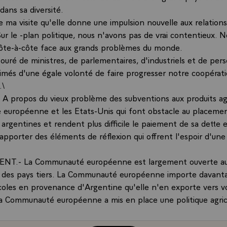
ans sa diversité.
e ma visite qu'elle donne une impulsion nouvelle aux relation
ur le -plan politique, nous n'avons pas de vrai contentieux. 
ôte-à-côte face aux grands problèmes du monde.
touré de ministres, de parlementaires, d'industriels et de per
animés d'une égale volonté de faire progresser notre coopérat
.\
 propos du vieux problème des subventions aux produits agr
uropéenne et les Etats-Unis qui font obstacle au placeme
argentines et rendent plus difficile le paiement de sa dette e
apporter des éléments de réflexion qui offrent l'espoir d'une
ENT.- La Communauté européenne est largement ouverte a
s des pays tiers. La Communauté européenne importe davant
icoles en provenance d'Argentine qu'elle n'en exporte vers vo
 la Communauté européenne a mis en place une politique agri
avait pour objectif de rendre la Communauté autosuffisante 
ole et de développer ses exportations. Il est vrai que cette p