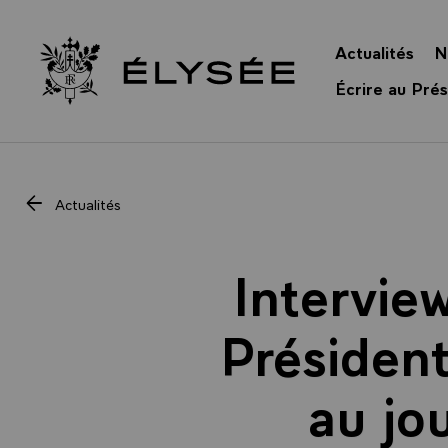
Panneau de gestion des cookies
Actualités
N
Retour à l’accueil Élysée
Écrire au Prés
Actualités
Intervie
Président
au jo