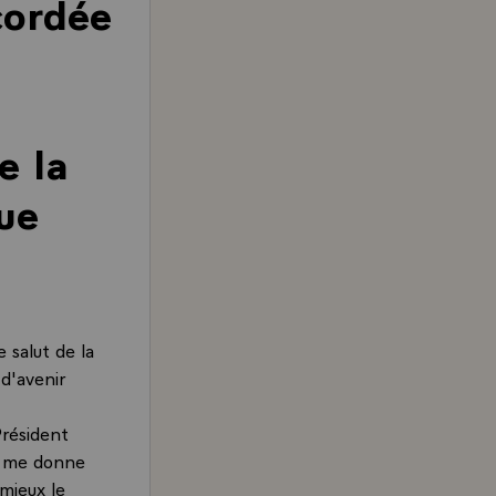
cordée
e la
ue
 salut de la
d'avenir
Président
 il me donne
 mieux le