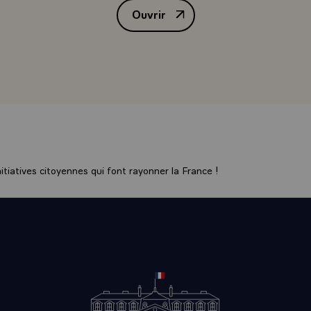
Ouvrir
is quelques années par l'accumulation d'excédents. Cette situa
Interview de M. François Mitterr
ière à la Communauté européenne. Les excédents existent aus
nds pays, par exemple, les Etats-Unis. La Communauté europ
is l'engagement, avec le soutien très actif de mon pays, de co
litique de réforme qui réduise ses excédents.\
royez-vous que la France pourrait prendre une initiative dip
 de réactiver la discussion du problème des îles Malouines ?
NT.- Le conflit des Malouines divise deux nations amies de l
i la Grande-Bretagne n'ont intérêt à sa prolongation. Priorit
négociation. Cela exige que l'on montre plus de souplesse et 
tiatives citoyennes qui font rayonner la France !
interdits et aux exclusives. C'est pourquoi la France approuve
vrant la voie à une solution négociée. Elle souhaite que la résol
 parties à engager des négociations sans préalables soit adop
ensez-vous, monsieur le Président, que les pays développés
e ont la possibilité de faciliter à l'Argentine un accord similai
ent de proposer à longue échéance ?
NT.- Je suppose que vous faites allusion à la proposition qu
il de convertir une partie de sa dette en obligations à long t