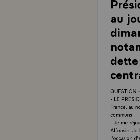
Prési
au jo
dima
notam
dette
centr
QUESTION.- Q
- LE PRESIDEN
France, au n
communs.
- Je me réjou
Alfonsin. Je 
l'occasion d