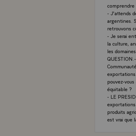
comprendre d
- J'attends d
argentines. S
retrouvons c
- Je serai en
la culture, 
les domaines
QUESTION.- A
Communauté e
exportations 
pouvez-vous 
équitable ?
- LE PRESID
exportation
produits agr
est vrai que
commune qui 
domaine agric