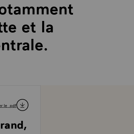
notamment
te et la
ntrale.
r le .pdf
rrand,