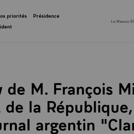
os priorités
Présidence
La Maison É
ident
w de M. François Mi
 de la République
urnal argentin "Clar