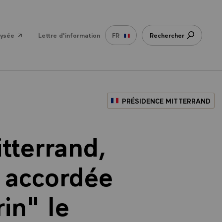
lysée
Lettre d'information
FR
Rechercher
PRÉSIDENCE MITTERRAND
tterrand,
, accordée
in" le