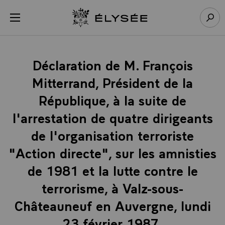
Panneau de gestion des cookies
menu
Retour à l’accueil Élysée
Rech
Déclaration de M. François
Mitterrand, Président de la
République, à la suite de
l'arrestation de quatre dirigeants
de l'organisation terroriste
"Action directe", sur les amnisties
de 1981 et la lutte contre le
terrorisme, à Valz-sous-
Châteauneuf en Auvergne, lundi
23 février 1987.