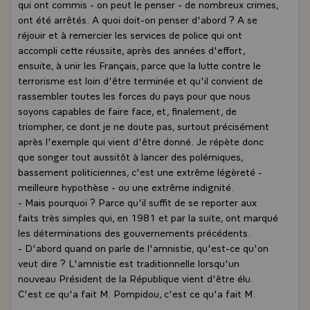
qui ont commis - on peut le penser - de nombreux crimes,
ont été arrêtés. A quoi doit-on penser d'abord ? A se
réjouir et à remercier les services de police qui ont
accompli cette réussite, après des années d'effort,
ensuite, à unir les Français, parce que la lutte contre le
terrorisme est loin d'être terminée et qu'il convient de
rassembler toutes les forces du pays pour que nous
soyons capables de faire face, et, finalement, de
triompher, ce dont je ne doute pas, surtout précisément
après l'exemple qui vient d'être donné. Je répète donc
que songer tout aussitôt à lancer des polémiques,
bassement politiciennes, c'est une extrême légèreté -
meilleure hypothèse - ou une extrême indignité.
- Mais pourquoi ? Parce qu'il suffit de se reporter aux
faits très simples qui, en 1981 et par la suite, ont marqué
les déterminations des gouvernements précédents.
- D'abord quand on parle de l'amnistie, qu'est-ce qu'on
veut dire ? L'amnistie est traditionnelle lorsqu'un
nouveau Président de la République vient d'être élu.
C'est ce qu'a fait M. Pompidou, c'est ce qu'a fait M.
Giscard d'Estaing. Et l'amnistie, en 1969, en 1974, en