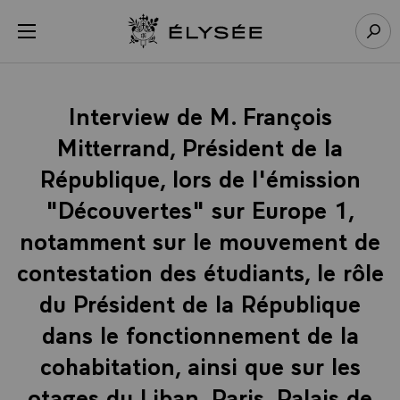
Panneau de gestion des cookies
menu
Retour à l’accueil Élysée
Rech
Interview de M. François
Mitterrand, Président de la
République, lors de l'émission
"Découvertes" sur Europe 1,
notamment sur le mouvement de
contestation des étudiants, le rôle
du Président de la République
dans le fonctionnement de la
cohabitation, ainsi que sur les
otages du Liban, Paris, Palais de