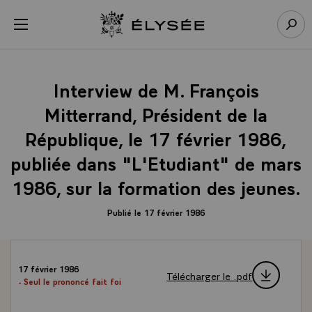
Panneau de gestion des cookies
menu
Retour à l’accueil Élysée
Rech
Interview de M. François
Mitterrand, Président de la
République, le 17 février 1986,
publiée dans "L'Etudiant" de mars
1986, sur la formation des jeunes.
Publié le 17 février 1986
17 février 1986
Télécharger le .pdf
- Seul le prononcé fait foi