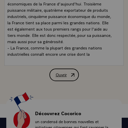
économiques de la France d'aujourd'hui. Troisième
puissance militaire, quatrième exportateur de produits
industriels, cinquième puissance économique du monde,
la France tient sa place parmi les grandes nations. Elle
est également aux tous premiers rangs pour l'aide au
tiers monde. Elle est donc respectée, pour sa puissance,
mais aussi pour sa générosité.
- La France, comme la plupart des grandes nations
industrielles connaît encore une crise dont la
manifestation la plus grave est le chômage. Nous
concentrons nos efforts sur ce domaine : le chômage a
baissé en 1985. Mais personne ne saurait se satisfaire de
Ouvrir
Interview de M. François Mitterrand, P
ce premier résultat quand il y a encore dans notre pays
2,3 millions de chômeurs, parmi lesquels un trop grand
nombre de jeunes. Tout doit être mis en oeuvre pour
lutter contre ce fléau. N'est-ce pas aussi un sujet de
fierté que d'appartenir à une nation qui, tout au long de
son histoire, a su surmonter les difficultés ?\
Découvrez Cocorico
QUESTION.- Trouvez-vous acceptable, pour notre pays,
un condensé de bonnes nouvelles et
que sa jeunesse, y compris en matière de formation, aille
initiatives citoyennes qui font rayonner la