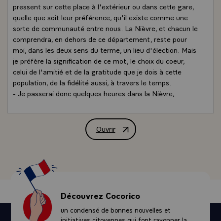
pressent sur cette place à l'extérieur ou dans cette gare,
quelle que soit leur préférence, qu'il existe comme une
sorte de communauté entre nous. La Nièvre, et chacun le
comprendra, en dehors de ce département, reste pour
moi, dans les deux sens du terme, un lieu d'élection. Mais
je préfère la signification de ce mot, le choix du coeur,
celui de l'amitié et de la gratitude que je dois à cette
population, de la fidélité aussi, à travers le temps.
- Je passerai donc quelques heures dans la Nièvre,
officiellement, car j'y reviens souvent autrement, d'une
façon, peut-être, un peu plus tranquille. J'y reviens
souvent parce que je l'aime et parce que c'est peut-être
Ouvrir
Allocution de M. François Mitterrand, P
encore ici qu'il m'est donné plus aisément de retrouver
une relation directe avec les hommes et les femmes d'un
département où je n'ai pas besoin d'avoir entre eux et
moi la double barrière de l'officialité ou de la sécurité.
- Je tiens donc à saluer les Nivernaises et les Nivernais
qui se trouvent ici, qui ont attendu et souhaité cette
Découvrez Cocorico
cérémonie. Je n'en ai pas abusé au cours de ces presque
un condensé de bonnes nouvelles et
cinq ans. Je ne suis pas spécialement amateur
initiatives citoyennes qui font rayonner la