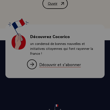
premier de ces paragraphes dit - je cite - : "Sur le -plan
Ouvrir
Déclaration à la presse de M. François 
de la stratégie et de la tactique, les autorités
compétentes des deux parties s'attacheront à rapprocher
leur doctrine en vue d'aboutir à des conceptions
communes".
- Et le deuxième paragraphe - je cite - : "Les échanges
de personnel entre les armées seront multipliés. Ils
Découvrez Cocorico
concerneront en particulier les professeurs et les élèves
un condensé de bonnes nouvelles et
des écoles d'état-major. Ils pourront comporter des
initiatives citoyennes qui font rayonner la
détachements temporaires d'unités entières."
France !
- Déjà ces dispositions ont été appliquées dans certains
domaines £ j'ai là une liste d'échanges d'unités
Découvrir et s'abonner
d'officiers, d'exercices bilatéraux, d'activités multiples,
des visites d'escales de bâtiments. Le groupe franco-
allemand de coopération militaire s'est réuni plusieurs
fois : tout cela a commencé d'entrer dans la pratique.
- Mais nous avons décidé de donner un nouvel élan à ces
dispositions que nous avons déjà nous-mêmes rappelées
à la vie. Et nous allons prévoir de multiplier les échanges
de cet ordre et de les institutionnaliser davantage. Par
exemple, de faire que des officiers d'un certain niveau,