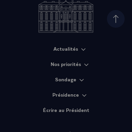
correspondant à la définition qui en est donnée dans le
Traité de l'Elysée, puissent travailler en commun, étudier
en commun, peut-être dans des institutions prévues à
Haut d
cet effet, pour la durée de plusieurs mois, on a même
parlé d'une année. Ce qui aura l'avantage d'initier à fond
les officiers des deux armées aux problèmes qui leur sont
communs.
Actualités
Plan du site
- Voilà pour ce qui touche à l'application du Traité de
l'Elysée, sans oublier les autres données que j'ai ici
Nos priorités
indiquées sur le rapprochement - c'est l'expression - des
doctrines, en vue d'aboutir aux conceptions communes.
Nous avons donc approfondi nos conceptions pour
Sondage
examiner dans quelle mesure elles étaient communes.
Cette conversation sera poursuivie au mois de janvier
Présidence
puisque j'aurai l'occasion de rencontrer le chancelier Kohl
à Baden-Baden où je me rends pour un autre motif : pour
Écrire au Président
aller voir les éléments de notre armée qui se trouvent là-
bas.
- Bien entendu, notre conversation s'est élargie aux
problèmes de sécurité et de défense sur tous les plans