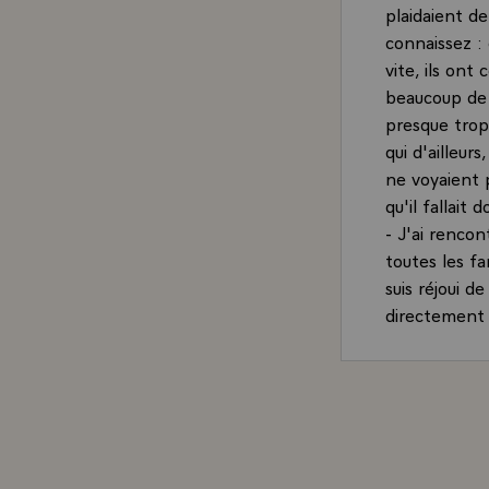
plaidaient d
connaissez :
vite, ils ont
beaucoup de m
presque trop 
qui d'ailleur
ne voyaient 
qu'il fallait 
- J'ai rencon
toutes les fa
suis réjoui d
directement e
26 juin 1984
nouveaux pro
- En moins d'
réticences, a
compte des e
- Quel est le