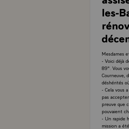
les-B
rénov
déce
Mesdames et
- Voici déjà 
89". Vous vou
Courneuve, d
déshérités où
- Cela vous a
pas accepter 
preuve que c'
pouvaient ch
- Un rapide 
mission a été