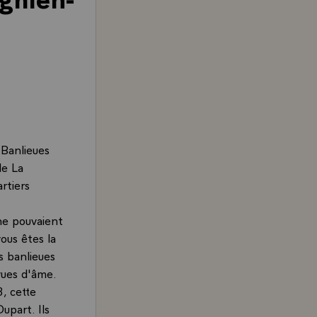
"Banlieues
de La
rtiers
 ne pouvaient
vous êtes la
es banlieues
vues d'âme.
, cette
upart. Ils