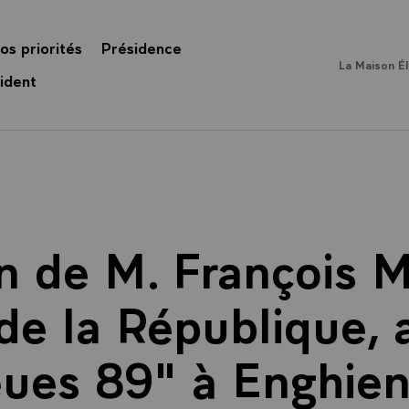
os priorités
Présidence
La Maison É
ident
n de M. François M
de la République, 
ues 89" à Enghien