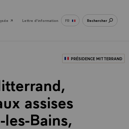
lysée
Lettre d'information
FR
Rechercher
PRÉSIDENCE MITTERRAND
itterrand,
aux assises
-les-Bains,