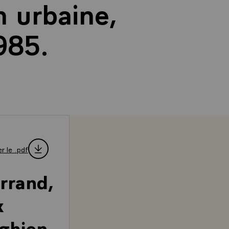
n urbaine,
985.
r le .pdf
rrand,
x
ghien-