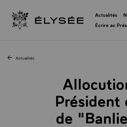
Panneau de gestion des cookies
Actualités
N
Retour à l’accueil Élysée
Écrire au Prés
Actualités
Allocutio
Président 
de "Banlie