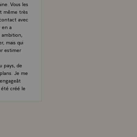
ine. Vous les
 et même très
 contact avec
y en a
r ambition,
er, mais qui
ur estimer
u pays, de
s plans. Je me
s'engageât
 été créé le
t de
rudences, les
rand, Président de la République, aux assises de "Banlie
as trop tenir
n tout cas, a