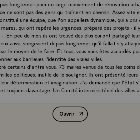
epuis longtemps pour un large mouvement de rénovation urba
 ce ne sont pas des gens qui traînent en chemin. Assez vite
 constitué une équipe, que l'on appellera dynamique, qui a pris
aires, qui ont repéré les urgences, préparé des projets - il 
-. En peu de mois ils ont trouvé des élus qui ont partagé leu
s, eux aussi, songeaient depuis longtemps qu'il fallait s'y attaqu
pas le moyen de le faire. Et tous, vous vous êtes accordés po
donner aux banlieues l'identité des vraies villes.
tré certains d'entre vous. 73 maires venus de tous les coins d
milles politiques, inutile de le souligner. Ils ont présenté leur
e leur détermination et imagination. J'ai demandé que l'Etat 
t toujours davantage. Un Comité interministériel des villes a
 pour soutenir l'effort de ces élus et appuyer de nombreux e
jets.
Ouvrir
un an, cette mission, Banlieues 89, a donc agi, bousculé les p
Allocution de M. François Mitter
 accéléré les procédures, et je l'ai toujours encouragée à ne p
mbarras traditionnels.
 bilan ? C'est vous qui pouvez le faire. La moitié des projets, e