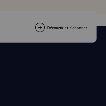
urs déjà
ants. Et puis,
 de Banlieues
e sorte, pas
du sens de la
Découvrir et s'abonner
 leur petit
es sites,
s sommes en
crois, de
 Je ne
tion ne peut
 ne s'agit
s, dont vous
transferts de
 plus
nde, une plus