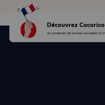
trouvé le fi
s'achèvent et
au-delà des c
89 ont su ré
Découvrez Cocorico
tellement de
responsabilit
un condensé de bonnes nouvelles et ini
pays dans le
- Ils ont comp
inventer des
train de mett
Vous vous sou
l'architectur
voudrais pas 
pas être simp
pas d'avoir t
êtes ici les 
population, d
l'unique amb