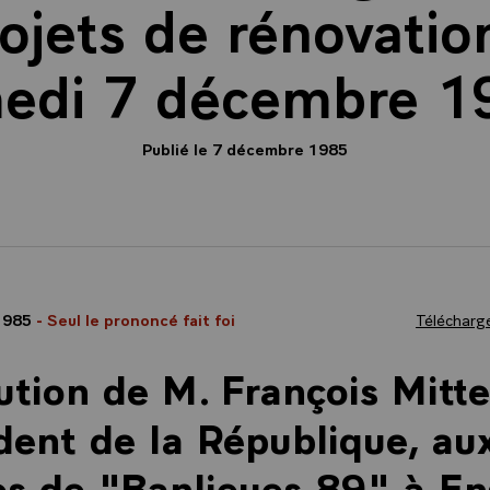
rojets de rénovatio
edi 7 décembre 1
Publié le 7 décembre 1985
1985
- Seul le prononcé fait foi
Télécharge
ution de M. François Mitte
dent de la République, au
es de "Banlieues 89" à En