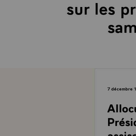
sur les p
sam
7 décembre 
Alloc
Prési
assis