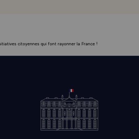
nancement, une trentaine de chantiers ont été ouverts, plusie
 l'on aperçoit qu'ils modifient en profondeur la vie des habit
hiffres que l'on peut toujours citer, les maires des communes
aliser une grande oeuvre, concevoir une grande oeuvre par un
 concertation entre eux, que de connaissance du milieu, que 
é de leur devoir, sans doute aussi d'amour pour leur pays, pour
tiatives citoyennes qui font rayonner la France !
 grand.
ris qu'il fallait relier, identifier, créer des centres, féconder d
 projets intercommunaux £ bref, cet immense tissu que nou
re en place.\
venez que le souci premier des architectes, c'est le souci, je 
e d'aujourd'hui. Une sorte d'idée de la "ville sans croissance".
parler de croissance zéro, cela n'a rien à voir. Mais là, l'ambi
lement d'accroître. Elle est de transformer en profondeur. Il
oujours un quartier de plus £ il y a certaines de ces commune
élus, qui par nécessité doivent le faire. Il y a quand même des 
es transferts de vie économique, il faut le faire, mais ce n'est
ition. Une petite commune a envie d'en devenir une plus gra