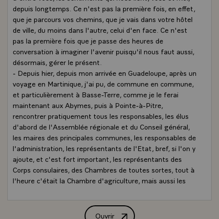
depuis longtemps. Ce n'est pas la première fois, en effet,
que je parcours vos chemins, que je vais dans votre hôtel
de ville, du moins dans l'autre, celui d'en face. Ce n'est
pas la première fois que je passe des heures de
conversation à imaginer l'avenir puisqu'il nous faut aussi,
désormais, gérer le présent.
- Depuis hier, depuis mon arrivée en Guadeloupe, après un
voyage en Martinique, j'ai pu, de commune en commune,
et particulièrement à Basse-Terre, comme je le ferai
maintenant aux Abymes, puis à Pointe-à-Pitre,
rencontrer pratiquement tous les responsables, les élus
d'abord de l'Assemblée régionale et du Conseil général,
les maires des principales communes, les responsables de
l'administration, les représentants de l'Etat, bref, si l'on y
ajoute, et c'est fort important, les représentants des
Corps consulaires, des Chambres de toutes sortes, tout à
l'heure c'était la Chambre d'agriculture, mais aussi les
Chambres de commerce, les artisans, les syndicats, tous
ceux qui, en votre nom, assurent à chaque instant la
responsabilité de représentation et de travail pour la
Ouvrir