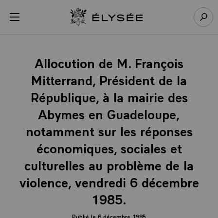
Panneau de gestion des cookies
menu
Retour à l’accueil Élysée
Rech
Allocution de M. François
Mitterrand, Président de la
République, à la mairie des
Abymes en Guadeloupe,
notamment sur les réponses
économiques, sociales et
culturelles au problème de la
violence, vendredi 6 décembre
1985.
Publié le 6 décembre 1985