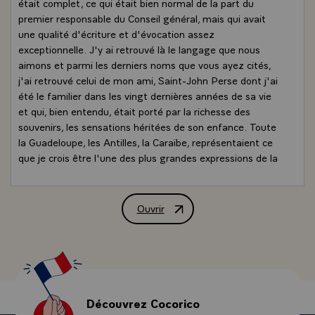
était complet, ce qui était bien normal de la part du
premier responsable du Conseil général, mais qui avait
une qualité d'écriture et d'évocation assez
exceptionnelle. J'y ai retrouvé là le langage que nous
aimons et parmi les derniers noms que vous ayez cités,
j'ai retrouvé celui de mon ami, Saint-John Perse dont j'ai
été le familier dans les vingt dernières années de sa vie
et qui, bien entendu, était porté par la richesse des
souvenirs, les sensations héritées de son enfance. Toute
la Guadeloupe, les Antilles, la Caraïbe, représentaient ce
que je crois être l'une des plus grandes expressions de la
pensée et de la littérature française du siècle.
- Eh bien, Docteur, je trouve qu'il est important que les
Guadeloupéens que vous êtes - et je trouverai tout le
Ouvrir
Allocution de M. François Mitterrand, 
long de ce voyage bien d'autres exemples - restent
attachés à cette qualité. En tout cas, j'y étais très
sensible. Je tenais à vous le dire.\
Vous avez fait naturellement un exposé extrêmement
nourri. Il ne m'est pas possible de le reprendre point par
point, maintenant, ici à Petit-Bourg. Je veux dire aux
Découvrez Cocorico
habitants de Petit-Bourg que je suis heureux d'être avec