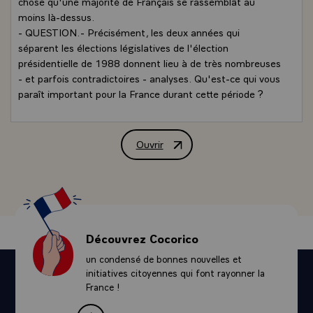
chose qu'une majorité de Français se rassemblât au
moins là-dessus.
- QUESTION.- Précisément, les deux années qui
séparent les élections législatives de l'élection
présidentielle de 1988 donnent lieu à de très nombreuses
- et parfois contradictoires - analyses. Qu'est-ce qui vous
paraît important pour la France durant cette période ?
- LE PRESIDENT.- Vivre en démocratie. Faire l'Europe.
- QUESTION.- Certaines personnalités de l'opposition
déclarent que, dans l'hypothèse d'une victoire de
Ouvrir
Interview de M. François Mitterrand, 
l'opposition en mars 1986, le Président de la République
devrait s'effacer avant terme. Qu'en pensez-vous ?
- LE PRESIDENT.- Mon hypothèse favorite est la victoire
de la majorité.\
QUESTION.- Les succès du courant d'extrême droite
inquiètent de nombreux Français. Certains craignent que
Découvrez Cocorico
le nouveau régime électoral à la proportionnelle ne
un condensé de bonnes nouvelles et
favorise ce mouvement. Qu'en pensez-vous, monsieur le
initiatives citoyennes qui font rayonner la
Président, et estimez-vous qu'il y a un risque pour la
France !
démocratie ?
- LE PRESIDENT.- Je ne distingue pas facilement