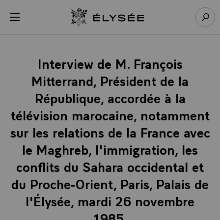
Panneau de gestion des cookies
menu
Retour à l’accueil Élysée
Rech
Interview de M. François
Mitterrand, Président de la
République, accordée à la
télévision marocaine, notamment
sur les relations de la France avec
le Maghreb, l'immigration, les
conflits du Sahara occidental et
du Proche-Orient, Paris, Palais de
l'Élysée, mardi 26 novembre
1985.