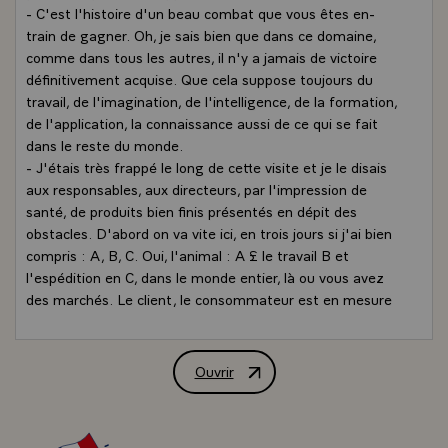
- C'est l'histoire d'un beau combat que vous êtes en-
train de gagner. Oh, je sais bien que dans ce domaine,
comme dans tous les autres, il n'y a jamais de victoire
définitivement acquise. Que cela suppose toujours du
travail, de l'imagination, de l'intelligence, de la formation,
de l'application, la connaissance aussi de ce qui se fait
dans le reste du monde.
- J'étais très frappé le long de cette visite et je le disais
aux responsables, aux directeurs, par l'impression de
santé, de produits bien finis présentés en dépit des
obstacles. D'abord on va vite ici, en trois jours si j'ai bien
compris : A, B, C. Oui, l'animal : A £ le travail B et
l'espédition en C, dans le monde entier, là ou vous avez
des marchés. Le client, le consommateur est en mesure
de recevoir un bon produit qui montre à la fois la qualité
de la production et la qualité de la transformation.
- C'est un très bel exemple de ce que l'on est capable de
Ouvrir
Allocution de M. François Mitterrand, P
faire en France et particulièrement en Bretagne. Tout
cela en vingt ans.
- Qu'espériez-vous il y a vingt ans ? Vous l'avez dit.