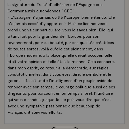
la signature du Traité d'adhésion de l'Espagne aux
Communautés européennes `CEE`.
- L'Espagne n'a jamais quitté l'Europe, bien entendu. Elle
n'a jamais cessé d'y appartenir. Mais ce lien nouveau
prend une valeur particulière, vous le savez bien. Elle, qui
a tant fait pour la grandeur de l'Europe, pour son
rayonnement, pour sa beauté, par ses qualités créatrices
de toutes sortes, voilà qu'elle est pleinement, dans
l'Europe moderne, à la place qu'elle devait occuper, telle
était votre opinion et telle était la mienne. Cela consacre,
dans mon esprit, ce retour à la démocratie, aux règles
constitutionnelles, dont vous êtes, Sire, le symbole et le
garant. Il fallait toute l'intelligence d'un peuple avide de
renouer avec son temps, le courage politique aussi de ses
dirigeants, pour parcourir, en un temps si bref, l'itinéraire
qui vous a conduit jusque-là. Je puis vous dire que c'est
avec une sympathie passionnée que beaucoup de
Français ont suivi vos efforts.
- Vous me permettez d'évoquer notre rencontre de
Madrid en juin 1982. C'était il y a trois ans. Et, il faut le