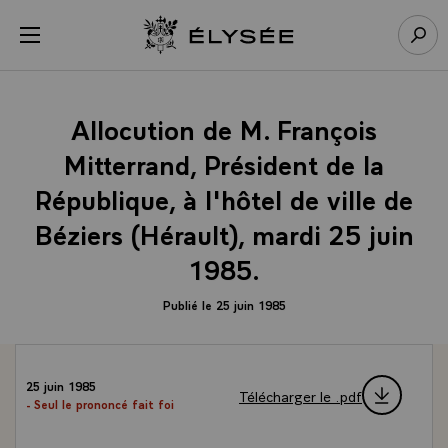
Panneau de gestion des cookies
menu
Retour à l’accueil Élysée
Rech
Allocution de M. François
Mitterrand, Président de la
République, à l'hôtel de ville de
Béziers (Hérault), mardi 25 juin
1985.
Publié le 25 juin 1985
25 juin 1985
Télécharger le .pdf
- Seul le prononcé fait foi