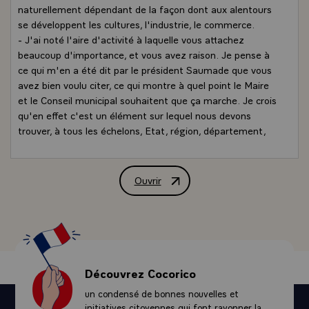
naturellement dépendant de la façon dont aux alentours
se développent les cultures, l'industrie, le commerce.
- J'ai noté l'aire d'activité à laquelle vous attachez
beaucoup d'importance, et vous avez raison. Je pense à
ce qui m'en a été dit par le président Saumade que vous
avez bien voulu citer, ce qui montre à quel point le Maire
et le Conseil municipal souhaitent que ça marche. Je crois
qu'en effet c'est un élément sur lequel nous devons
trouver, à tous les échelons, Etat, région, département,
commune, sans oublier, naturellement, le corps
consulaire, le moyen de réaliser une grande -entreprise.\
Je suis tout à fait d'accord sur les moyens de
Ouvrir
Allocution de M. François Mitterrand, P
communication, j'ai bien écouté, une affaire qui trouve
assez difficilement sa solution bien qu'elle serait
nécessaire : c'est la liaison aérienne entre Béziers et
Paris. Elle a existé, elle a cessé. C'est un problème sans
doute commercial. Le TGV c'est pour dans longtemps. Il
va jusqu'à Lyon, à pleine vitesse, c'est remarquable, au-
Découvrez Cocorico
delà vers Genève ou vers Marseille. Le TGV existe sur des
un condensé de bonnes nouvelles et
voies et dans des conditions qui lui permettent de trouver
initiatives citoyennes qui font rayonner la