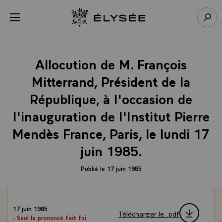
Panneau de gestion des cookies
menu
Retour à l’accueil Élysée
Rech
Allocution de M. François
Mitterrand, Président de la
République, à l'occasion de
l'inauguration de l'Institut Pierre
Mendès France, Paris, le lundi 17
juin 1985.
Publié le 17 juin 1985
17 juin 1985
Télécharger le .pdf
- Seul le prononcé fait foi