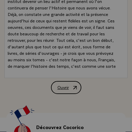
institut devenir un lieu actif et permanent où l'on
continuera de penser l'Histoire que nous avons vécue.
Déjà, on constate une grande activité et la présence
aujourd'hui de ceux qui restent fidèles est un signe. Ces
oeuvres, ces documents que je viens de voir, il faut sans
doute beaucoup de recherche et de travail pour les
retrouver, pour les réunir. Tout cela, c'est un bon début,
d'autant plus que tout ce qui est écrit, sous forme de
livres, de séries d'ouvrages - je crois que vous prévoyez
au moins six tomes - c'est notre façon à nous, Français,
de marquer l'histoire des temps, c'est comme une sorte
de reconnaissance qu'une pensée vaut d'être connue des
générations nouvelles. Ces générations s'y intéressent et
s'y intéresseront de plus en plus.
Ouvrir
Allocution de M. François Mitterrand, P
- Pierre Mendès France aura marqué notre siècle : nous
le savons aujourd'hui, nous qui sommes déjà si près de
l'autre. Et c'est très important, je le crois, pour la
République et pour la France, que quelques hommes
illustres au grand caractère - ils ne sont pas si nombreux
- puissent tracer ainsi une ligne qui serve de repère pour
Découvrez Cocorico
ceux qui aiment leur pays, qui respectent la démocratie