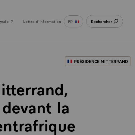
lysée
Lettre d'information
FR
Rechercher
PRÉSIDENCE MITTERRAND
itterrand,
 devant la
ntrafrique