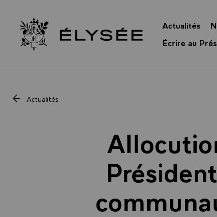
Panneau de gestion des cookies
Actualités
N
Retour à l’accueil Élysée
Écrire au Prés
Actualités
Allocutio
Président
communaut