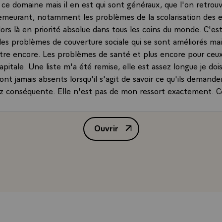
 ce domaine mais il en est qui sont généraux, que l'on retrou
emeurant, notamment les problèmes de la scolarisation des 
lors là en priorité absolue dans tous les coins du monde. C'es
les problèmes de couverture sociale qui se sont améliorés mai
être encore. Les problèmes de santé et plus encore pour ceux
apitale. Une liste m'a été remise, elle est assez longue je dois
ont jamais absents lorsqu'il s'agit de savoir ce qu'ils demande
sez conséquente. Elle n'est pas de mon ressort exactement. C
 posent pour beaucoup de coopérants : "oui, mais très bien
ce que nous faisons, nous avons le sentiment d'être utile ma
Ouvrir
emps et après" ? C'est ce que l'on appelle dans le langage 
Allocution de M. François Mitte
"le redéploiement de la coopération". Eh, oui il s'agit souve
hommes jeunes qui ont le sentiment d'avoir consacré quelq
 des tâches passionnantes. Ils aident les autres et en même t
t leur métier et ils risquent naturellement des retours dans 
s une affectation dans un autre pays, de se retrouver démunis 
e ce qu'ils faisaient. Voilà un des problèmes qui m'est posé.\
mpagné ici de deux membres du gouvernement : M. Nucci, min