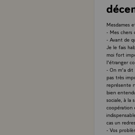
déce
Mesdames et
- Mes chers 
- Avant de qu
Je le fais ha
moi fort impo
l'étranger co
- On m'a dit 
pas très impo
représente n
bien entendu
sociale, à la
coopération o
indispensable
cas un redre
- Vos problèm