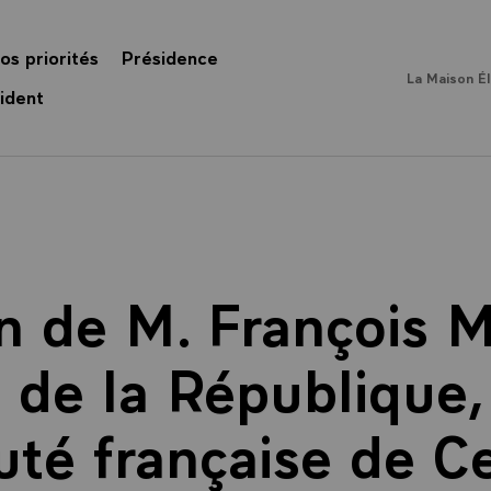
os priorités
Présidence
La Maison É
ident
n de M. François M
 de la République,
é française de Ce