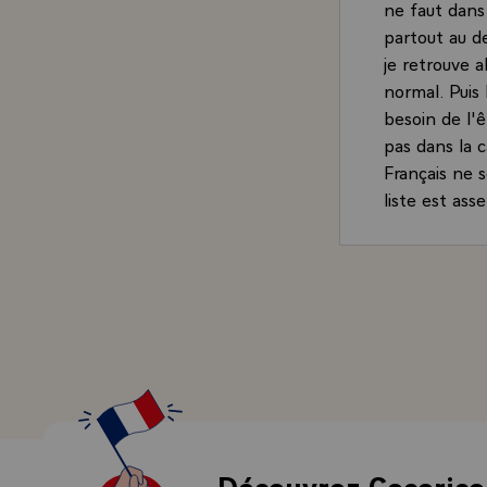
ne faut dans
partout au d
je retrouve a
normal. Puis 
besoin de l'
pas dans la c
Français ne s
liste est as
questions se
contents de 
combien de t
technocrates 
femmes et d'
de leur vie à
accomplissen
ou bien aprè
aimaient et d
Je suis acco
Découvrez Cocorico