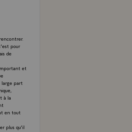
 rencontrer.
c'est pour
ais de
 important et
ue
 large part
mique,
t à la
nt
nt en tout
r plus qu'il