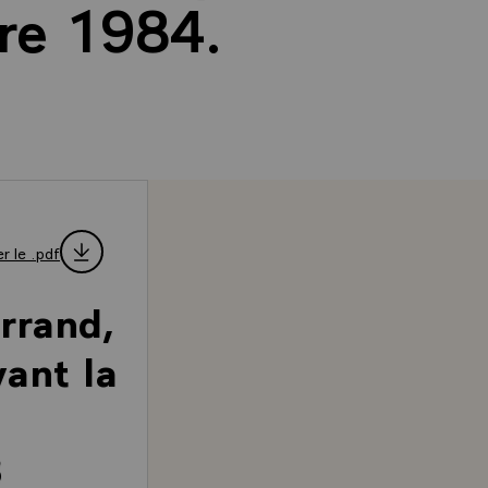
re 1984.
r le .pdf
rrand,
vant la
3