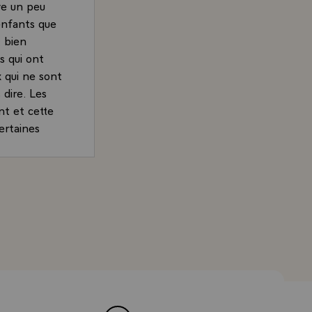
ve un peu
enfants que
t bien
s qui ont
 qui ne sont
 dire. Les
nt et cette
ertaines
 nous sommes
is pour
obscur des
rrand, Président de la République, devant la communauté 
nt de
ues années
emps ils
la métropole
de ce qu'ils
istre de la