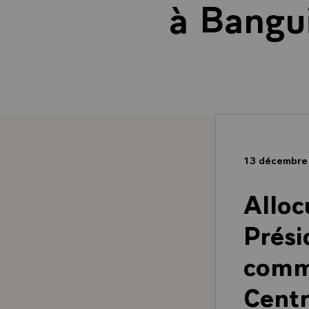
à Bangu
13 décembre
Alloc
Prési
comm
Centr