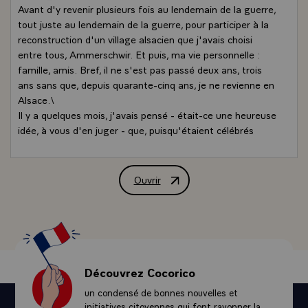
Avant d'y revenir plusieurs fois au lendemain de la guerre,
tout juste au lendemain de la guerre, pour participer à la
reconstruction d'un village alsacien que j'avais choisi
entre tous, Ammerschwir. Et puis, ma vie personnelle :
famille, amis. Bref, il ne s'est pas passé deux ans, trois
ans sans que, depuis quarante-cinq ans, je ne revienne en
Alsace.\
Il y a quelques mois, j'avais pensé - était-ce une heureuse
idée, à vous d'en juger - que, puisqu'étaient célébrés
quarante ans plus tard les combats victorieux de la
Libération de 1944, il me fallait choisir parmi les
invitations qui me parvenaient par dizaines de communes
Ouvrir
Allocution de M. François Mitterrand, 
de France où s'étaient déroulés des combats. J'en ai
choisi deux, une des communes de Normandie pour
célébrer le débarquement en compagnie de nos alliés et
l'autre de l'Alsace pour qu'à Mulhouse, à Colmar, à
Strasbourg, je puisse célébrer ces grandes heures. J'y
voyais un symbole de l'Ouest à l'Est. Un symbole de
Découvrez Cocorico
l'alliance victorieuse, mais aussi un symbole du courage
un condensé de bonnes nouvelles et
français. Et j'en avais trouvé le symbole le plus juste en
initiatives citoyennes qui font rayonner la