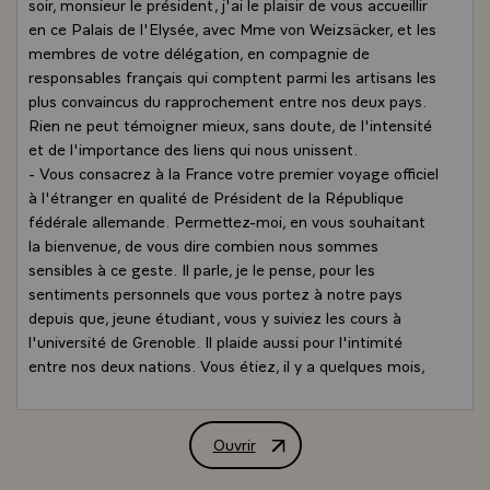
soir, monsieur le président, j'ai le plaisir de vous accueillir
en ce Palais de l'Elysée, avec Mme von Weizsäcker, et les
membres de votre délégation, en compagnie de
responsables français qui comptent parmi les artisans les
plus convaincus du rapprochement entre nos deux pays.
Rien ne peut témoigner mieux, sans doute, de l'intensité
et de l'importance des liens qui nous unissent.
- Vous consacrez à la France votre premier voyage officiel
à l'étranger en qualité de Président de la République
fédérale allemande. Permettez-moi, en vous souhaitant
la bienvenue, de vous dire combien nous sommes
sensibles à ce geste. Il parle, je le pense, pour les
sentiments personnels que vous portez à notre pays
depuis que, jeune étudiant, vous y suiviez les cours à
l'université de Grenoble. Il plaide aussi pour l'intimité
entre nos deux nations. Vous étiez, il y a quelques mois,
Maire-Gouverneur de Berlin et vous savez que la France
reste fidèle à ses engagements, à ses responsabilités
envers cette ville.\
Ouvrir
Allocution de M. François Mitterrand, 
Et quel chemin parcouru depuis le début de ce siècle !
Notre génération, monsieur le président, la vôtre, la