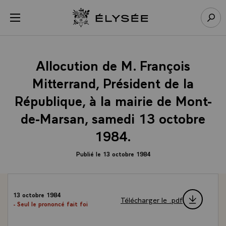
Panneau de gestion des cookies
menu
Retour à l’accueil Élysée
Rech
Allocution de M. François
Mitterrand, Président de la
République, à la mairie de Mont-
de-Marsan, samedi 13 octobre
1984.
Publié le 13 octobre 1984
13 octobre 1984
Télécharger le .pdf
- Seul le prononcé fait foi