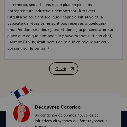
commerce, ses artisans et de plus en plus ses
entrepreneurs industriels démontrent, à travers
l'Aquitaine tout entière, que l'esprit d'initiative et la
capacité de réussite ne sont pas réservés à quelques-
uns. Pendant ces deux jours et demi, j'ai pu constater sur
place que ce que demande le gouvernement et son chef,
Laurent Fabius, était perçu de mieux en mieux par ceux
qui sont sur le terrain.\
J'ai commencé mon voyage en m'arrêtant dans une
petite ville de Dordogne, Saint Martial d'Artenset, où un
groupe de menuiserie Gregoire m'a présenté un
Ouvrir
Allocution de M. François Mitterrand,
spectacle tout à fait remarquable ! Une toute petite
entreprise d'une vingtaine de travailleurs il n'y a pas si
longtemps, elle est aujourd'hui avec près de 400 salariés
parmi les quatre premières de France. Son organisation,
son climat social, sa capacité de créer, montrent bien que
là, dans ce petit coin de chez nous, il a suffi de quelques
Découvrez Cocorico
hommes audacieux avec intelligence et compétence pour
un condensé de bonnes nouvelles et
transformer les données locales avec des répercussions
initiatives citoyennes qui font rayonner la
nationales qui sont fort intéressantes.
France !