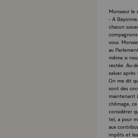
Monsieur le 
- A Bayonne,
chacun suiva
compagnons de
vous. Monsie
au Parlement 
même si nous
restée. Au-de
saluer après
On me dit qu
sont des circ
maintenant à 
chômage, ce 
considérer qu
tel, a pour m
aux contribua
impôts et le