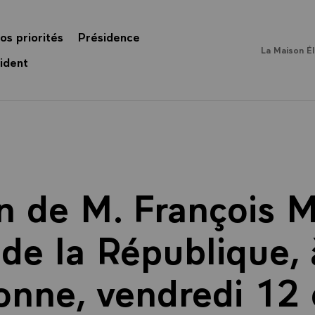
os priorités
Présidence
La Maison É
ident
n de M. François M
de la République, 
onne, vendredi 12 