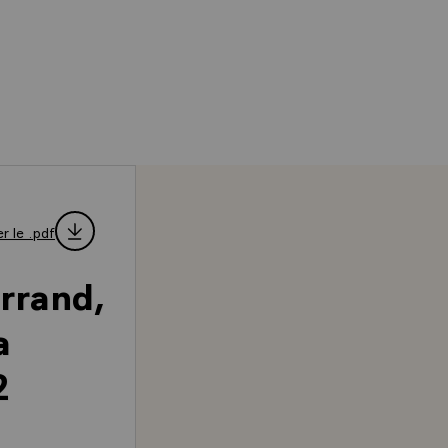
r le .pdf
rrand,
a
2