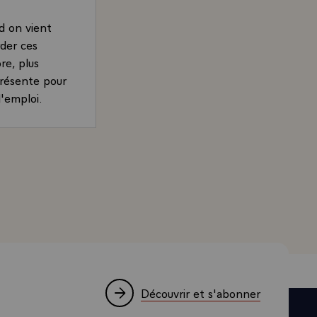
d on vient
rder ces
re, plus
présente pour
l'emploi.
ommes au
s, je le
rer partout,
rand, Président de la République, à la mairie de Bayonne
ustries qui ne
ément, sans
 laquelle
 ce que
rant profit
i peuvent
dans les
 capable de
Découvrir et s'abonner
e, mais une