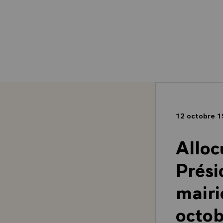
12 octobre 
Alloc
Prési
mairi
octo