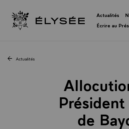
Panneau de gestion des cookies
Actualités
N
Retour à l’accueil Élysée
Écrire au Prés
Actualités
Allocutio
Président 
de Bay