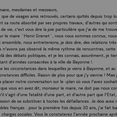
maire, mesdames et messieurs,
 que de visages amis retrouvés, certains quittés depuis trop 
nt sa route absorbé par ses propres travaux, d'autres qui sont
 vie, c'est vous dire la joie particulière que j'ai de me trouv
ur le maire `Henri Grenet`, nous nous sommes connus, nous
ensemble, nous entretenions, je dois dire, des relations très 
 n'avons pas observé le même rythme de rencontres, cette c
là des débats politiques, et je les connais, assurément, je tie
 tant d'années consacrées à la ville de Bayonne.\
e les circonstances dans lesquelles je viens à Bayonne, et au
onstances difficiles. Raison de plus pour que j'y vienne ! Mais 
placer notre conversation sur le -plan où vous l'avez souhait
que vous en avez dit, monsieur le maire, ne doit pas nous con
'il s'agit d'une fatalité d'une part, et d'autre part que l'Etat
ission de se substituer à toutes les défaillances. Je dois aussi
bles français : pour la première fois depuis 30 ans, j'ai fait ba
s charges sociales. Vous le constaterez l'année prochaine aprè