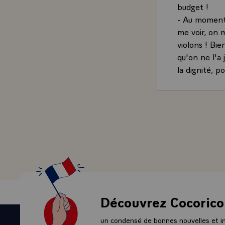
budget !
- Au moment 
me voir, on m
violons ! Bie
qu'on ne l'a
la dignité, p
- Alors il f
métier qu'ils 
ferais, mais 
par des finan
supportent p
rien sacrifie
j'appelle les
s'édifient de
de toutes les
être rénovés 
Découvrez Cocorico
domaines les
retrouver l'a
un condensé de bonnes nouvelles et ini