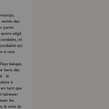
lontemps,
 restés des
er parmi
 avons siégé
cordiales, et
ordialité est
ns à vous
 Pays basque,
je tiens dès
é : le
duire à
, en tant que
 m'adresser
isser les
s le vote du