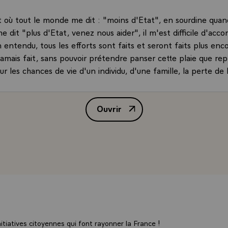
où tout le monde me dit : "moins d'Etat", en sourdine quan
e dit "plus d'Etat, venez nous aider", il m'est difficile d'acco
n entendu, tous les efforts sont faits et seront faits plus enco
 jamais fait, sans pouvoir prétendre panser cette plaie que re
our les chances de vie d'un individu, d'une famille, la perte de 
aut prendre un problème par un bout et former femmes et h
feront et où il n'y aura pas de chômage. Faut-il - si je le pouvai
Ouvrir
je ne pense pas que ce serait de bonne politique, - faut-il assu
Allocution de M. François Mitter
cements artificiels, faut-il financer le maintien en -état d'ind
as la concurrence internationale ? Ou ne faut-il pas délibér
r par nous-mêmes, mais à la simple constatation de bon sens à
 Français, ne faut-il pas mettre l'accent, contribuer d'abord à
s industries ? Je ne dirai pas nouvelles, mais des entreprises ti
 technologies nouvelles dans les secteurs les plus anciens qu
et concurrentiels, je pense au textile en-particulier, comme 
 plus nouveaux. C'est comme cela que nous bâtirons un pays
ctivité économique et donc la croissance, une saine croissanc
tiatives citoyennes qui font rayonner la France !