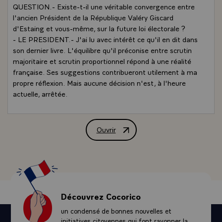
QUESTION.- Existe-t-il une véritable convergence entre
l'ancien Président de la République Valéry Giscard
d'Estaing et vous-même, sur la future loi électorale ?
- LE PRESIDENT.- J'ai lu avec intérêt ce qu'il en dit dans
son dernier livre. L'équilibre qu'il préconise entre scrutin
majoritaire et scrutin proportionnel répond à une réalité
française. Ses suggestions contribueront utilement à ma
propre réflexion. Mais aucune décision n'est, à l'heure
actuelle, arrêtée.
- QUESTION.- Quand le pays sera-t-il fixé sur celle-ci ?
- LE PRESIDENT.- Tout devra être en ordre en 1985. De
préférence lors de la session d'avril. Vous n'aurez donc
Ouvrir
Interview de M. François Mitterrand, P
pas à attendre longtemps avant d'être fixés.\
QUESTION.- Pensez-vous que les mesures adoptées par
le gouvernement pour lutter contre le chômage et en
particulier celui des jeunes seront suffisantes ?
- LE PRESIDENT.- La première arme de lutte contre le
chômage est l'activité économique. Cette activité dépend
Découvrez Cocorico
de l'aptitude de la France à affronter la compétition
un condensé de bonnes nouvelles et
internationale. D'où la nécessité de moderniser tous nos
initiatives citoyennes qui font rayonner la