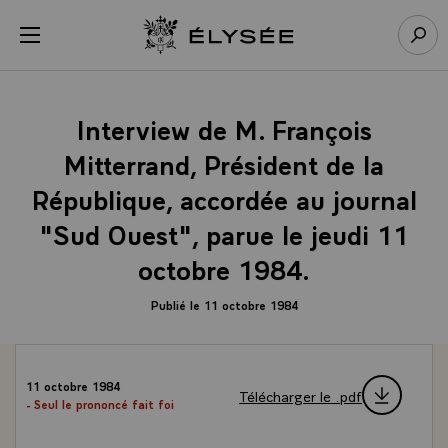
Panneau de gestion des cookies
menu
Retour à l’accueil Élysée
Rech
Interview de M. François
Mitterrand, Président de la
République, accordée au journal
"Sud Ouest", parue le jeudi 11
octobre 1984.
Publié le 11 octobre 1984
11 octobre 1984
Télécharger le .pdf
- Seul le prononcé fait foi