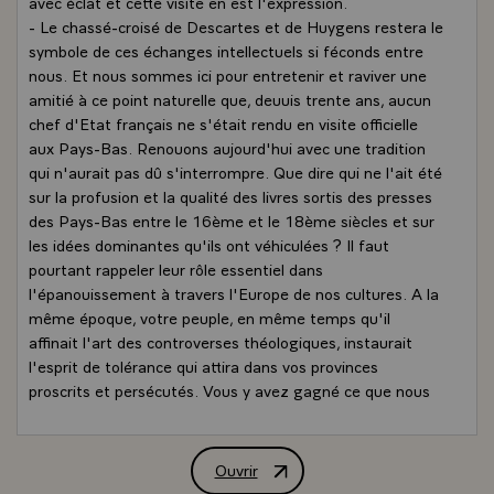
avec éclat et cette visite en est l'expression.
- Le chassé-croisé de Descartes et de Huygens restera le
symbole de ces échanges intellectuels si féconds entre
nous. Et nous sommes ici pour entretenir et raviver une
amitié à ce point naturelle que, deuuis trente ans, aucun
chef d'Etat français ne s'était rendu en visite officielle
aux Pays-Bas. Renouons aujourd'hui avec une tradition
qui n'aurait pas dû s'interrompre. Que dire qui ne l'ait été
sur la profusion et la qualité des livres sortis des presses
des Pays-Bas entre le 16ème et le 18ème siècles et sur
les idées dominantes qu'ils ont véhiculées ? Il faut
pourtant rappeler leur rôle essentiel dans
l'épanouissement à travers l'Europe de nos cultures. A la
même époque, votre peuple, en même temps qu'il
affinait l'art des controverses théologiques, instaurait
l'esprit de tolérance qui attira dans vos provinces
proscrits et persécutés. Vous y avez gagné ce que nous
avons perdu, et beaucoup de foyers de langue et de
culture françaises se sont ainsi constitués. Que votre
Majesté ait eu la délicate attention de prononcer son
Ouvrir
Allocution de M. François Mitterrand, 
allocution en Français montre bien, s'ajoutant à une