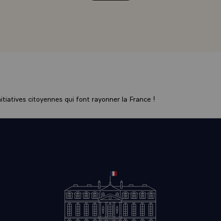
 de l'esprit, de la constance politique, de la qualité des produ
e façon, d'une réussite économique qui tranche avec les diffi
t sa capitale symbolisent les efforts des nations de bonne vo
âtir entre elles la paix. Et aujourd'hui, la conférence qui se 
i n'est que la suite de la première qui eut lieu à Helsinki, re
du monde où tous les pays d'Europe, de l'Est et de l'Ouest, pl
ent se rencontrer, tenir les fils souvent ténus de la paix. Si l
tiatives citoyennes qui font rayonner la France !
ur y jouer toutes les chances de négociations pacifiques, c'e
résentez à la fois une tradition et un tempérament, c'est-à-d
e de civilisation qui reste l'une des plus affinées du monde. C
ue son gouvernement, que ses dirigeants de toute sorte, ici r
s domaines de l'action, éprouvent beaucoup d'intérêt à cette
es événements qui se précipitent ajoutent-ils à cet intérêt. T
stent posées. Comment ne serions nous pas d'abord préoccup
èmes qui se posent à nous, là où nous sommes, dans notre Eu
ntement des deux plus grands `Etats-Unis ` URSS` autour de l'