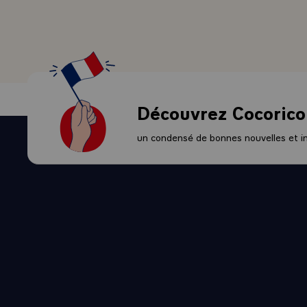
des créations
d'une certain
moment.\
Votre pays e
autres pour b
Stockholm, qu
Découvrez Cocorico
seul endroit 
neutres, peuv
un condensé de bonnes nouvelles et ini
chez vous, po
que vous rep
certaine form
la France, q
dans tous le
Sans doute l
questions re
graves probl
joue l'affro