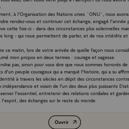
.
ment, à l'Organisation des Nations unies `ONU`, nous avons
dre rendez-vous et continuer cet échange, engagé l'année 
uve cette fois-ci - dans des circonstances plus solennelles mai
 long - qui nous permettent de parler, et de nos intérêts et 
dire ce matin, lors de votre arrivée de quelle façon nous consi
ésumé mon propos en deux termes : courage et sagesse.
iendrai pas, sinon pour vous dire que nous sommes honorés de 
 d'un peuple courageux qui a marqué l'histoire, qui a su affir
 identité à travers les siècles en dépit des circonstances contra
n indépendance et voisin de l'un des deux plus puissants Et
rver l'essentiel, entretenir des relations cordiales et garder
 l'esprit, des échanges sur le reste du monde.
 résultat d'une attitude courageuse, celle qui refuse toute dimi
 observe, c'est la sagesse, la réalité telle qu'elle est.
Ouvrir
e jouit d'une grande réputation à travers son peuple, peu no
Allocution de M. François Mitter
ésent dans notre mémoire collective, sous les plus divers as