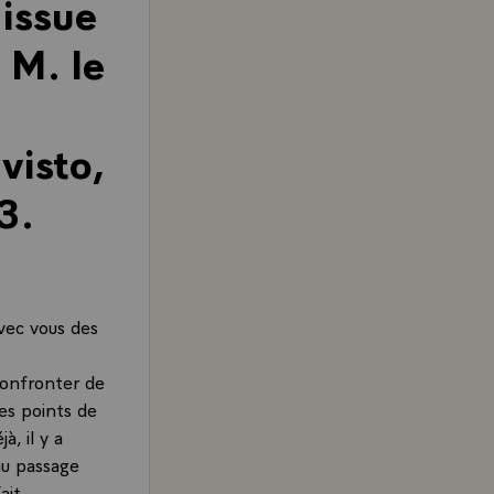
'issue
 M. le
isto,
3.
avec vous des
confronter de
es points de
, il y a
au passage
ait