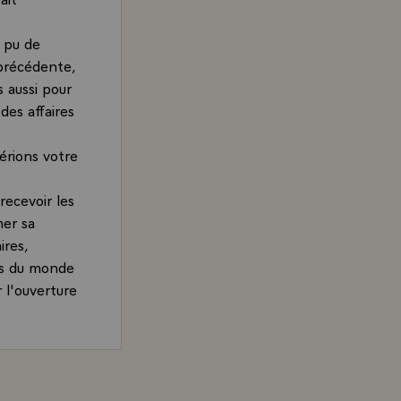
 pu de
précédente,
s aussi pour
des affaires
dérions votre
recevoir les
mer sa
ires,
ats du monde
 l'ouverture
nution de soi-
mbreux et
rand, Président de la République, à l'issue du dîner off
pects : ceux