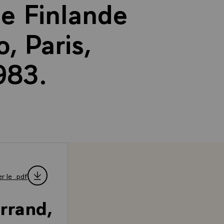
de Finlande
, Paris,
983.
r le .pdf
rrand,