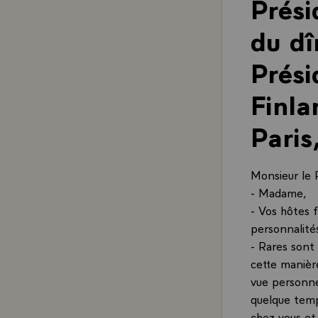
Prési
du dî
Prési
Finla
Pari
Monsieur le 
- Madame,
- Vos hôtes f
personnalités
- Rares sont
cette manièr
vue personne
quelque temp
chez vous et 