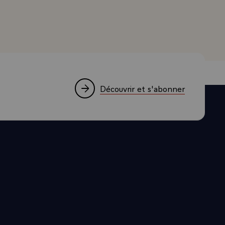
ctions et,
cultés du
lonté et des
prépare pour
présente le
us les
Découvrir et s'abonner
'on va ainsi
st bien parce
ire une
'est dire que
eprésentés
 rencontre.
ant de
és par les
rope, où se
installation