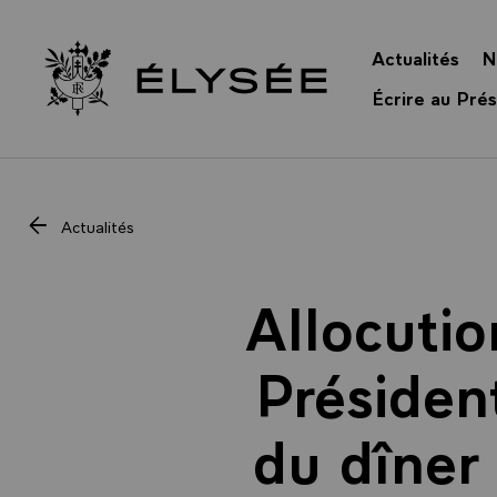
Panneau de gestion des cookies
Actualités
N
Retour à l’accueil Élysée
Écrire au Prés
Actualités
Allocutio
Président
du dîner 