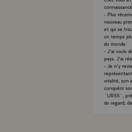
connaissance
- Plus récem
nouveau pren
et qui se tro
un temps plus
du monde.
- J'ai voulu 
pays. J'ai r
- Je n'y rev
représentants
vitalité, son
conquérir so
`URSS`, prése
du regard, de
- Cela est le
même mais qui
- La Finland
cependant pr