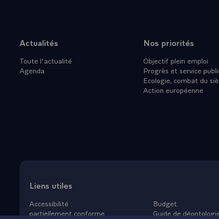
des forces nu
point actuel 
les semaines
accord de d
Actualités
Nos priorités
Plan du site
La position d
Toute l'actualité
Objectif plein emploi
Cela tient sa
Agenda
Progrès et service publi
constantes hi
Ecologie, combat du siè
points commu
Action européenne
tout affront
responsables
Nous avons eu
mondial que s
nécessaires, 
pourquoi, ay
centaines d'
l'arrangemen
Liens utiles
nous avions 
Accessibilité :
Budget
l'initiative 
partiellement conforme
Guide de déontologi