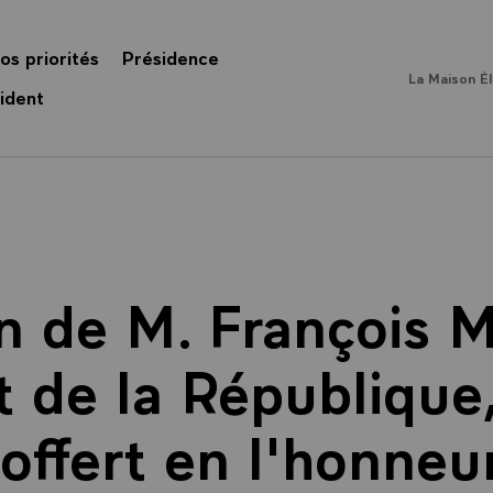
os priorités
Présidence
La Maison É
ident
n de M. François M
 de la République,
offert en l'honneu