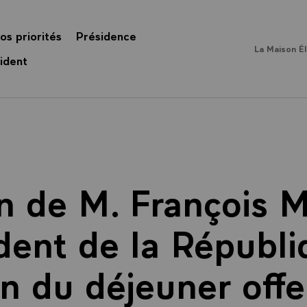
os priorités
Présidence
La Maison É
ident
n de M. François M
dent de la Républi
on du déjeuner offe