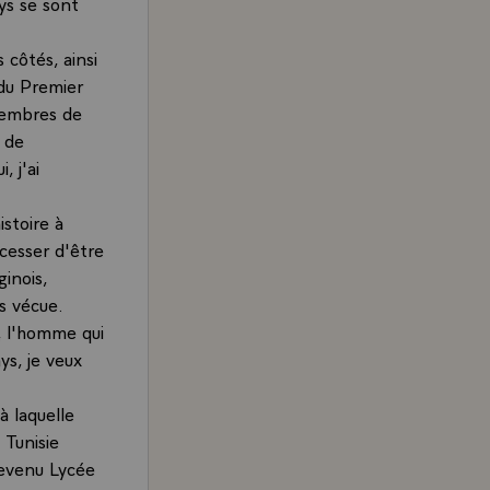
ays se sont
 côtés, ainsi
 du Premier
 membres de
 de
, j'ai
istoire à
 cesser d'être
inois,
s vécue.
, l'homme qui
ys, je veux
à laquelle
 Tunisie
devenu Lycée