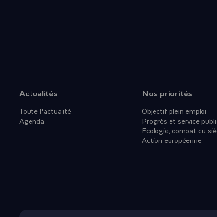
France, que 
une construct
des esprits.
coeur, dans l
Puisant, vous
Tunisie et la
qui sollicite
- D'abord, au
Actualités
Nos priorités
Plan du site
universitaire
Toute l'actualité
Objectif plein emploi
les technicie
Agenda
Progrès et service publi
coopération, 
Ecologie, combat du siè
d'imagination
Action européenne
moyenne. Tou
de mes voeux
intentions, a
Je n'oublie p
France et qu
relations. Il