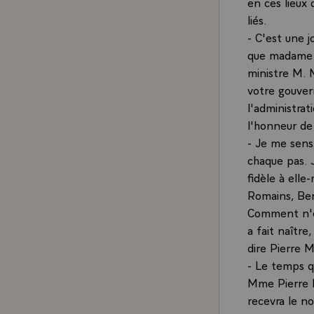
en ces lieux 
liés.
- C'est une j
que madame B
ministre M. M
votre gouver
l'administrat
l'honneur de 
- Je me sens,
chaque pas. J
fidèle à ell
Romains, Ber
Comment n'év
a fait naître
dire Pierre 
- Le temps qu
Mme Pierre M
recevra le n