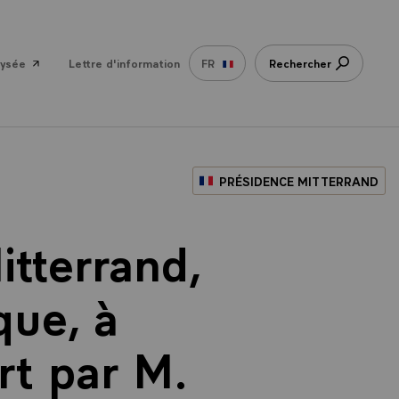
lysée
Lettre d'information
FR
Rechercher
PRÉSIDENCE MITTERRAND
itterrand,
que, à
rt par M.