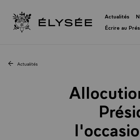
Panneau de gestion des cookies
Actualités
N
Retour à l’accueil Élysée
Écrire au Prés
Actualités
Allocutio
Prési
l'occasi