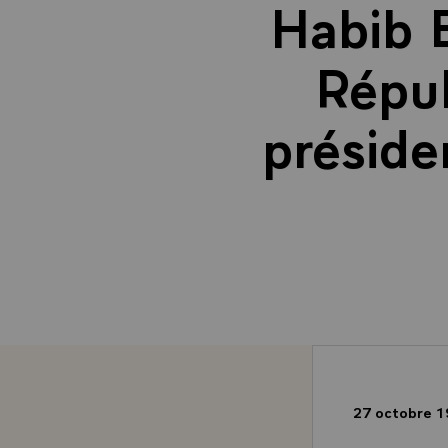
Habib B
Répub
préside
27 octobre 