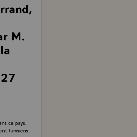
rrand,
ar M.
la
 27
dans ce pays,
ent tunisiens