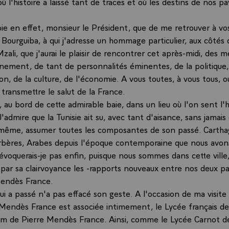
où l'histoire a laissé tant de traces et où les destins de nos p
oie en effet, monsieur le Président, que de me retrouver à vos
ourguiba, à qui j'adresse un hommage particulier, aux côtés
zali, que j'aurai le plaisir de rencontrer cet après-midi, des
nement, de tant de personnalités éminentes, de la politique,
ion, de la culture, de l'économie. A vous toutes, à vous tous, oui
transmettre le salut de la France.
 au bord de cette admirable baie, dans un lieu où l'on sent l'h
'admire que la Tunisie ait su, avec tant d'aisance, sans jamais
e-même, assumer toutes les composantes de son passé. Carthag
bères, Arabes depuis l'époque contemporaine que nous avon
oquerais-je pas enfin, puisque nous sommes dans cette ville
, par sa clairvoyance les -rapports nouveaux entre nos deux pa
Mendès France.
i a passé n'a pas effacé son geste. A l'occasion de ma visite 
endès France est associée intimement, le Lycée français de
om de Pierre Mendès France. Ainsi, comme le Lycée Carnot 