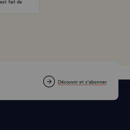
est fait de
ne certaine
urs mutuel,
rand, Président de la République, à l'occasion du déjeune
 véritable
s choses
nisie, par
e et
n obstacle à
nt
ment de votre
i attachée
Découvrir et s'abonner
, la France
des, vous
 de continuer
eunes
 Tunisie et la