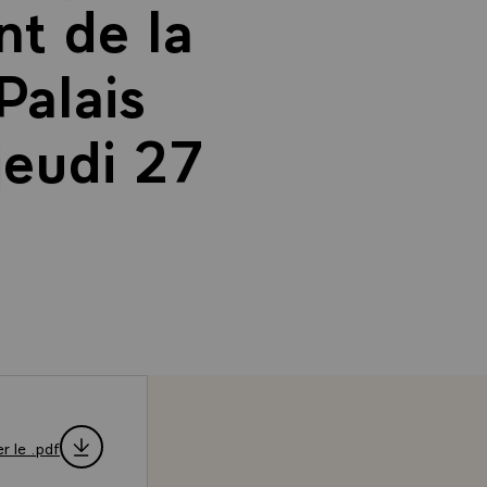
nt de la
Palais
jeudi 27
r le .pdf