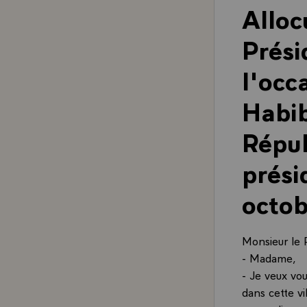
Alloc
Prési
l'occ
Habib
Répub
prési
octo
Monsieur le 
- Madame,
- Je veux vou
dans cette vi