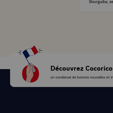
Bourguiba, se
grand et de 
conception d
Grâce, monsie
les relation
réussite. Et
avec un espr
exemple, a c
musulmane. J
une amitié dè
indispensabl
Découvrez Cocorico
peuple et ce
elle-même à 
un condensé de bonnes nouvelles et ini
comprend que
- Les liens q
l'avez dit, 
ce que nous a
Tunisiens, qu