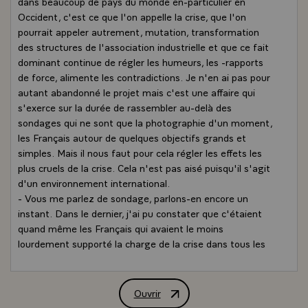
dans beaucoup de pays du monde en-particulier en
Occident, c'est ce que l'on appelle la crise, que l'on
pourrait appeler autrement, mutation, transformation
des structures de l'association industrielle et que ce fait
dominant continue de régler les humeurs, les -rapports
de force, alimente les contradictions. Je n'en ai pas pour
autant abandonné le projet mais c'est une affaire qui
s'exerce sur la durée de rassembler au-delà des
sondages qui ne sont que la photographie d'un moment,
les Français autour de quelques objectifs grands et
simples. Mais il nous faut pour cela régler les effets les
plus cruels de la crise. Cela n'est pas aisé puisqu'il s'agit
d'un environnement international.
- Vous me parlez de sondage, parlons-en encore un
instant. Dans le dernier, j'ai pu constater que c'étaient
quand même les Français qui avaient le moins
lourdement supporté la charge de la crise dans tous les
pays industriels. Cela n'est pas encore bien perçu dans
l'opinion française mais cela se fera à mesure que nous
avancerons si nous sommes persévérants, si nous
Ouvrir
Entretien de M. François Mitterrand, P
restons fidèles à la ligne fixée et si nous savons bien