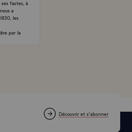
ses fastes, à
 nous a
1830, les
ire par la
 ce n'est pas
rect Léopold
ppe` ?
nd, Président de la République, lors du dîner offert au 
du Roi Albert
es, nous
, nous
 au-cours de
fices furent
 ce fut
 vous l'avez
Découvrir et s'abonner
ons et les
in d'une