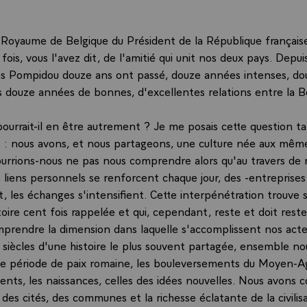
au Royaume de Belgique du Président de la République françai
fois, vous l'avez dit, de l'amitié qui unit nos deux pays. Depui
es Pompidou douze ans ont passé, douze années intenses, d
ais douze années de bonnes, d'excellentes relations entre la B
urrait-il en être autrement ? Je me posais cette question ta
s : nous avons, et nous partageons, une culture née aux même
rions-nous ne pas nous comprendre alors qu'au travers de 
s liens personnels se renforcent chaque jour, des -entrepris
t, les échanges s'intensifient. Cette interpénétration trouve 
oire cent fois rappelée et qui, cependant, reste et doit reste
mprendre la dimension dans laquelle s'accomplissent nos acte
t siècles d'une histoire le plus souvent partagée, ensemble n
ue période de paix romaine, les bouleversements du Moyen-Ag
ents, les naissances, celles des idées nouvelles. Nous avons 
es cités, des communes et la richesse éclatante de la civilis