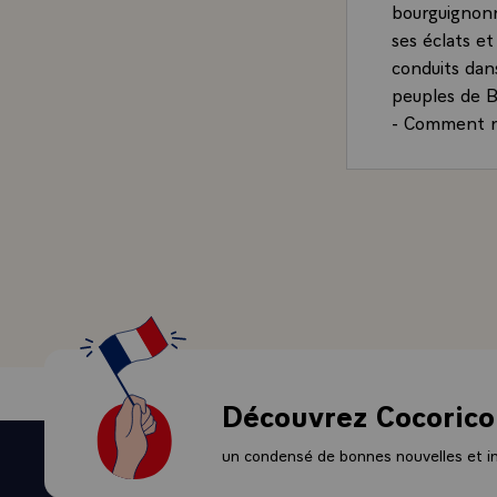
bourguignonn
ses éclats e
conduits dan
peuples de B
- Comment ne 
politique et 
un détail, q
Ier, était la
- Puis ce fur
- qui nous p
avons vécu e
sentions que 
la première n
comparables
Ensuite sonn
Découvrez Cocorico
encore ensem
rappelé. Terr
un condensé de bonnes nouvelles et ini
nations qui, 