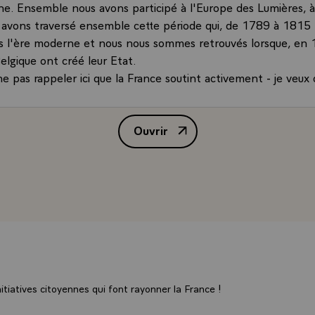
e. Ensemble nous avons participé à l'Europe des Lumières, à 
t avons traversé ensemble cette période qui, de 1789 à 1815
s l'ère moderne et nous nous sommes retrouvés lorsque, en 
elgique ont créé leur Etat.
pas rappeler ici que la France soutint activement - je veux d
par les armes - la création de la Belgique et comment oublier,
ue la première Reine des Belges, l'épouse de votre ancêtre di
Ouvrir
 fille `Louise-Marie d'Orléans` du Roi des Français `Louis-Phili
Discours de M. François Mitterra
ent les deux guerres mondiales - je m'adresse ici au petit-fils 
lacèrent devant des choix et des sacrifices souvent comparabl
n France dans la religion de ces souvenirs et, instinctivement
nous étions des frères. Il n'y a pas eu ni rupture ni hiatus, ni
i au-cours de la seconde guerre mondiale : les choix des sacri
 et supportés ensemble.\
a l'heure de construire la Communauté européenne `CEE` et
ble... Au-delà des sentiments, tous nos intérêts convergent,
e de contact, de rencontre et de synthèse entre les civilisati
tiatives citoyennes qui font rayonner la France !
depuis toujours, font l'Europe, la Belgique, je l'espère, a beso