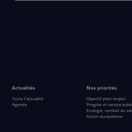
France prése
Belgique viv
- Depuis le 
fondateurs, 
une longue et
cette évidenc
- Pour la pre
cessé d'être 
exclusif de l
risque de man
nécessaire d
tant de préci
Actualités
Nos priorités
Plan du site
technologies
Toute l'actualité
Objectif plein emploi
pas entendu
Agenda
Progrès et service publi
- Votre pays
Ecologie, combat du siè
déterminante
Action européenne
l'économie e
ou du Japon.