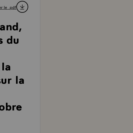
r le .pdf
rand,
s du
 la
ur la
obre