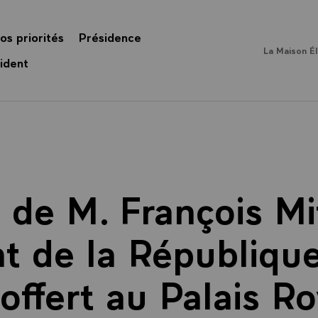
os priorités
Présidence
La Maison É
ident
 de M. François Mi
t de la République
offert au Palais R