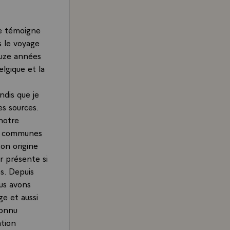
se témoigne
s le voyage
ouze années
elgique et la
ndis que je
s sources.
notre
es communes
son origine
r présente si
s. Depuis
ous avons
e et aussi
connu
ation