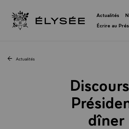
Panneau de gestion des cookies
Actualités
N
Retour à l’accueil Élysée
Écrire au Prés
Actualités
Discours
Présiden
dîner 