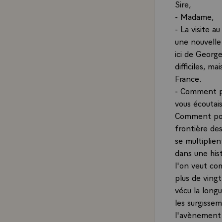
Sire,
- Madame,
- La visite 
une nouvelle 
ici de Georg
difficiles, m
France.
- Comment po
vous écoutai
Comment pour
frontière de
se multiplien
dans une hist
l'on veut co
plus de ving
vécu la long
les surgissem
l'avènement d