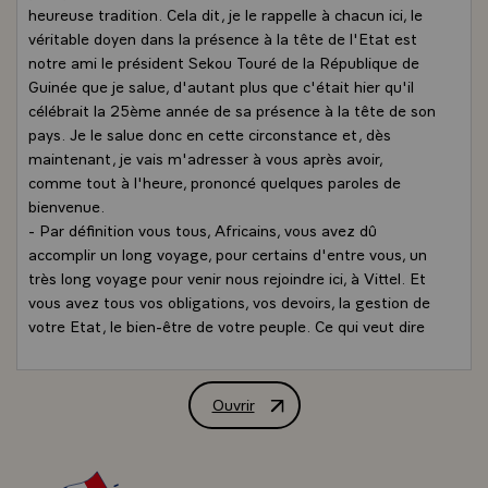
heureuse tradition. Cela dit, je le rappelle à chacun ici, le
véritable doyen dans la présence à la tête de l'Etat est
notre ami le président Sekou Touré de la République de
Guinée que je salue, d'autant plus que c'était hier qu'il
célébrait la 25ème année de sa présence à la tête de son
pays. Je le salue donc en cette circonstance et, dès
maintenant, je vais m'adresser à vous après avoir,
comme tout à l'heure, prononcé quelques paroles de
bienvenue.
- Par définition vous tous, Africains, vous avez dû
accomplir un long voyage, pour certains d'entre vous, un
très long voyage pour venir nous rejoindre ici, à Vittel. Et
vous avez tous vos obligations, vos devoirs, la gestion de
votre Etat, le bien-être de votre peuple. Ce qui veut dire
que si vous trouvez quelque agrément - ce que j'espère -
dans ces réunions fort utiles, il n'empêche qu'il a fallu
sacrifier autre chose et j'y suis très sensible, afin d'une
Ouvrir
Allocution de M. François Mitterrand, 
part de vous retrouver entre vous, de nous retrouver
entre nous, et d'autre part de pouvoir débattre, comme
cela a été fait déjà souvent - puisque c'est la 10ème