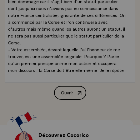
bien dommage car il s'agit bien d'un statut particulier
dont jusqu'ici nous n'avions pas eu connaissance dans
notre France centralisée, ignorante de ces différences. On
a commencé par la Corse et l'on continuera avec
d'autres mais même quand les autres auront un statut, il
ne sera pas aussi particulier que le statut particulier de la
Corse.
- Votre assemblée, devant laquelle j'ai l'honneur de me
trouver, est une assemblée originale. Pourquoi ? Parce
qu'un premier principe anime mon action et occupera
mon discours : la Corse doit être elle-même. Je le répète
: la Corse doit être elle-même et, dans une démocratie,
quel est le meilleur moyen de s'affirmer soi-même sinon
un peuple, des élections, des élus, des compétences et
Ouvrir
Allocution de M. François Mitterrand, P
des pouvoirs. Je ne sais quel élément ajouter à la
définition. On ne peut a priori considérer que la meilleure
façon de représenter ce peuple corse, ce serait autre
chose que le suffrage universel. Indiquez-moi donc la
méthode. Suffirait-il de quelques actions nocturnes
`attentat` pour exprimer le droit mieux que ne peuvent
Découvrez Cocorico
le faire les élus de la Corse ? Et ces élus disposent-ils de