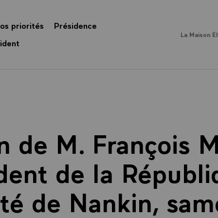
os priorités
Présidence
La Maison É
ident
n de M. François M
dent de la Républi
sité de Nankin, sam