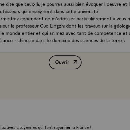
 ne cite que ceux-là, je pourrais aussi bien évoquer l'oeuvre et
fesseurs qui enseignent dans cette université.
rmettrez cependant de m'adresser particulièrement à vous m
ieur le professeur Guo Lingzhi dont les travaux sur la géolog
le monde entier et qui animez avec tant de compétence et d
ranco - chinoise dans le domaine des sciences de la terre.\
s aussi éloignées l'une de l'autre ont, me semble-t-il, d'auss
j'ai pu vérifier au-cours des entretiens que j'ai eus avec vos plu
Ouvrir
ombien nos gouvernements portés par des préoccupations voi
Allocution de M. François Mitter
gir ensemble. Et je crois que ce mouvement qui nous rapproch
l prend ses racines dans le coeur et la civilisation de nos peup
as un hasard si nos philosophes, que nombre d'entre vous étu
és dès le siècle des lumières pour les écrits de vos sages. Si 
ds écrivains - vient à l'esprit aussitôt le nom de Ségalen - et
int-John Perse, Claudel encore, se sont retrouvés dans votre 
, Maupassant, Dumas, Zola ont parlé, parlent encore à l'imag
s chinois qui reconnaissent des voix familières. Si Pa Kin que
jourd'hui a, parmi bien d'autres, choisi la France pour affirme
tiatives citoyennes qui font rayonner la France !