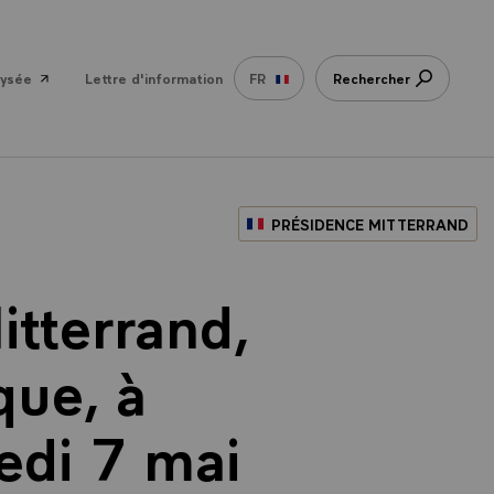
lysée
Lettre d'information
FR
Rechercher
PRÉSIDENCE MITTERRAND
itterrand,
que, à
edi 7 mai