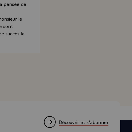
 la pensée de
onsieur le
ie sont
e succès la
i évidentes
s hauts
sines sont
rand, Président de la République, à l'université de Nanki
e est
les.
dient, se
certains de
 bien
poésie. Si
ination de
 nous
Découvrir et s'abonner
r son talent.