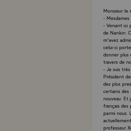
Monsieur le 
- Mesdames e
- Venant ici 
de Nankin. C
m'avez admis
celui-ci port
donner plus d
travers de n
- Je suis trè
Président de 
des plus pres
certains des
nouveau. Et 
français des
parmi nous. 
actuellement
professeur Xu