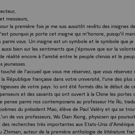
recteur,
t messieurs,
pour la première fois je me suis aussitôt revêtu des insignes de
'est pourquoi je porte cet insigne qui m'honore, puisqu'il ma
 parmi vous. Un insigne est un symbole et le symbole que je
e aussi bien sur les sentiments que j'éprouve que sur la volonté
e réalité encore à l'amitié entre le peuple chinois et le peup
os jeunesses.
s touché de l'accueil que vous me réservez, que vous réservez
la République française dans votre université, l'une des plus
tigieuses de votre pays. Ici ont été formés dès le début de ce
 penseurs et des savants qui ont ouvert à la Chine les porte
je pense parmi nos contemporains au professeur He Ru, trad
 poèmes du président Mao, élève de Paul Valéry et qui se tro
L'un de vos professeurs, Wu Dian Xiong, physicien qui poursui
 des recherches très importantes aux Etats-Unis d'Amérique
 Zhimian, auteur de la première anthologie de littérature fra