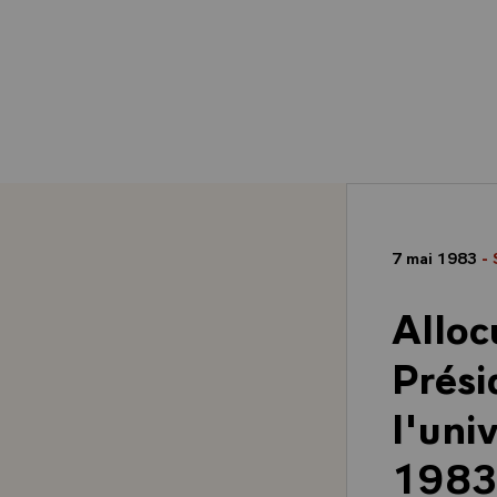
7 mai 1983
- 
Alloc
Prési
l'uni
1983