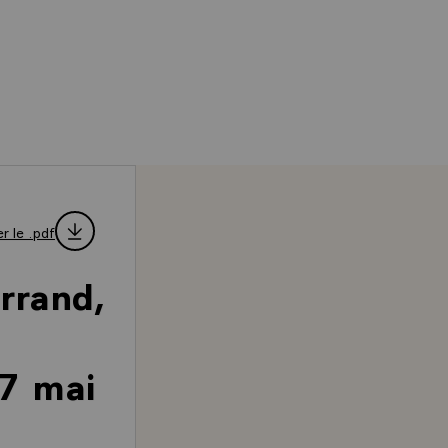
r le .pdf
rrand,
 7 mai