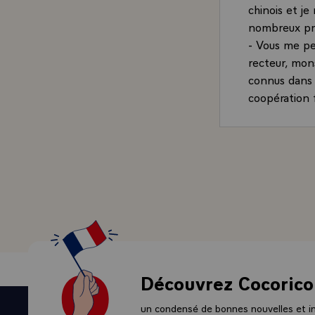
chinois et je
nombreux pro
- Vous me pe
recteur, mons
connus dans 
coopération f
Peu de nation
affinités et 
dirigeants c
faits pour a
profond car i
- Ce n'est p
sont passionn
nos plus gran
d'autres : Sa
Balzac, Hugo
Découvrez Cocorico
tant de jeune
honorerons au
un condensé de bonnes nouvelles et ini