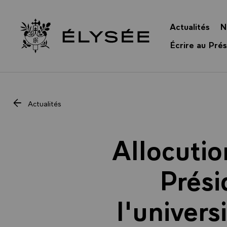
Panneau de gestion des cookies
Actualités
N
Retour à l’accueil Élysée
Écrire au Prés
Actualités
Allocutio
Prési
l'univer