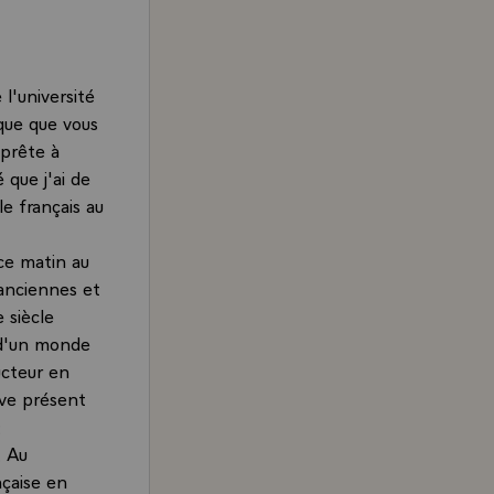
 l'université
rque que vous
 prête à
 que j'ai de
le français au
 ce matin au
 anciennes et
 siècle
s d'un monde
ucteur en
uve présent
t
. Au
nçaise en